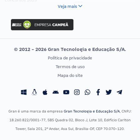
Concursos 2025
FCC
Veja mais
Concurso Nacional Unificado
FGV
Concurso Ibama
Idecan
Concurso MPU
Selecon
Editais publicados
Uniase
© 2012 - 2026 Gran Tecnologia e Educação S/A.
Vunesp
Política de privacidade
CONCURSOS POR PROFISSÃO
EXAME DE ORDEM
Termos de uso
Concursos Administrativos
OAB
Mapa do site
Concursos Educação
Prova OAB
Concursos Fiscais
Calendário OAB
Concursos Jurídicos
Questões OAB
Concursos Militares
Recursos OAB
Gran é uma marca da empresa
Gran Tecnologia e Educação S/A
, CNPJ:
Concursos Policiais
Exame de Ordem
18.260.822/0001-77, SBS Quadra 02, Bloco J, Lote 10, Edifício Carlton
Concursos Saúde
Tower, Sala 201, 2º Andar, Asa Sul, Brasília-DF, CEP 70.070-120.
Concursos Tribunais