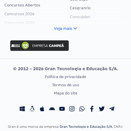
Concursos Abertos
Cesgranrio
Concursos 2026
Consulplan
Concursos 2025
FCC
Veja mais
Concurso Nacional Unificado
FGV
Concurso Ibama
Idecan
Concurso MPU
Selecon
Editais publicados
Uniase
© 2012 - 2026 Gran Tecnologia e Educação S/A.
Vunesp
Política de privacidade
CONCURSOS POR PROFISSÃO
EXAME DE ORDEM
Termos de uso
Concursos Administrativos
OAB
Mapa do site
Concursos Educação
Prova OAB
Concursos Fiscais
Calendário OAB
Concursos Jurídicos
Questões OAB
Concursos Militares
Recursos OAB
Gran é uma marca da empresa
Gran Tecnologia e Educação S/A
, CNPJ: