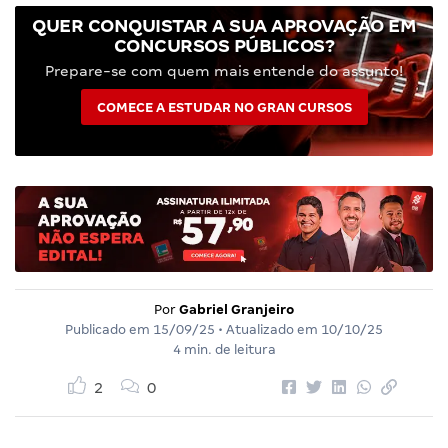
QUER CONQUISTAR A SUA APROVAÇÃO EM
CONCURSOS PÚBLICOS?
Prepare-se com quem mais entende do assunto!
COMECE A ESTUDAR NO GRAN CURSOS
Por
Gabriel Granjeiro
Publicado em
15/09/25
• Atualizado em
10/10/25
4 min. de leitura
2
0