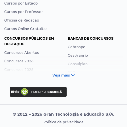
Cursos por Estado
Cursos por Professor
Oficina de Redação
Cursos Online Gratuitos
CONCURSOS PÚBLICOS EM
BANCAS DE CONCURSOS
DESTAQUE
Cebraspe
Concursos Abertos
Cesgranrio
Concursos 2026
Consulplan
Concursos 2025
FCC
Veja mais
Concurso Nacional Unificado
FGV
Concurso Ibama
Idecan
Concurso MPU
Selecon
Editais publicados
Uniase
© 2012 - 2026 Gran Tecnologia e Educação S/A.
Vunesp
Política de privacidade
CONCURSOS POR PROFISSÃO
EXAME DE ORDEM