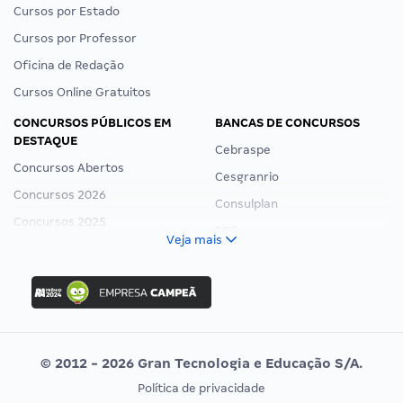
Cursos por Estado
Cursos por Professor
Oficina de Redação
Cursos Online Gratuitos
CONCURSOS PÚBLICOS EM
BANCAS DE CONCURSOS
DESTAQUE
Cebraspe
Concursos Abertos
Cesgranrio
Concursos 2026
Consulplan
Concursos 2025
FCC
Veja mais
Concurso Nacional Unificado
FGV
Concurso Ibama
Idecan
Concurso MPU
Selecon
Editais publicados
Uniase
© 2012 - 2026 Gran Tecnologia e Educação S/A.
Vunesp
Política de privacidade
CONCURSOS POR PROFISSÃO
EXAME DE ORDEM