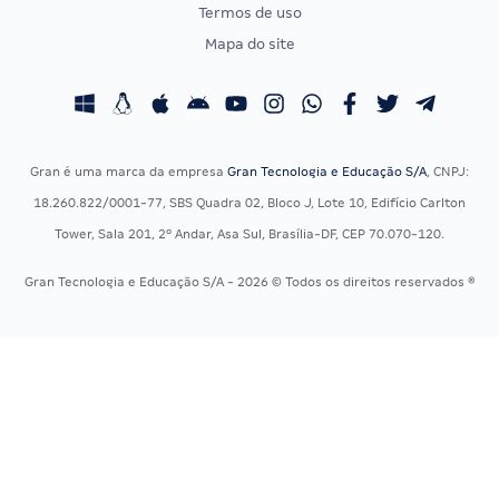
Termos de uso
Concursos Administrativos
OAB
Mapa do site
Concursos Educação
Prova OAB
Concursos Fiscais
Calendário OAB
Concursos Jurídicos
Questões OAB
Concursos Militares
Recursos OAB
Gran é uma marca da empresa
Gran Tecnologia e Educação S/A
, CNPJ:
Concursos Policiais
Exame de Ordem
18.260.822/0001-77, SBS Quadra 02, Bloco J, Lote 10, Edifício Carlton
Concursos Saúde
Tower, Sala 201, 2º Andar, Asa Sul, Brasília-DF, CEP 70.070-120.
Concursos Tribunais
Gran Tecnologia e Educação S/A - 2026 © Todos os direitos reservados ®
Residência Multiprofissional