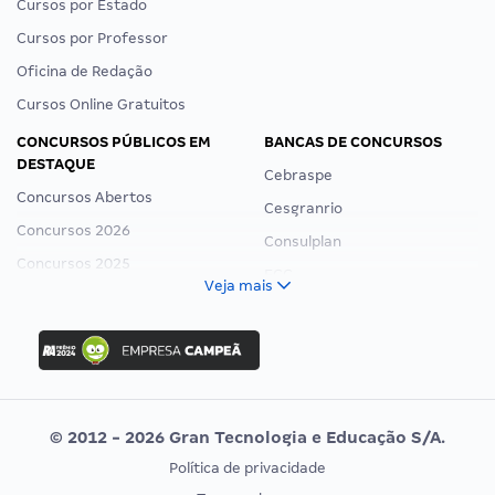
Cursos por Estado
Cursos por Professor
Oficina de Redação
Cursos Online Gratuitos
CONCURSOS PÚBLICOS EM
BANCAS DE CONCURSOS
DESTAQUE
Cebraspe
Concursos Abertos
Cesgranrio
Concursos 2026
Consulplan
Concursos 2025
FCC
Veja mais
Concurso Nacional Unificado
FGV
Concurso Ibama
Idecan
Concurso MPU
Selecon
Editais publicados
Uniase
© 2012 - 2026 Gran Tecnologia e Educação S/A.
Vunesp
Política de privacidade
CONCURSOS POR PROFISSÃO
EXAME DE ORDEM