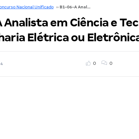
oncurso Nacional Unificado
››
B1-06-A Analista em Ciência e Tecnologia – Engenharia Elétrica ou Eletrônica
 Analista em Ciência e Tec
aria Elétrica ou Eletrônic
0
0
24