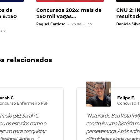
os da
Concursos 2026: mais de
CNU 2: I
 6.160
160 mil vagas…
resultad
Raquel Cardoso
Daniela Silv
•
25 de Julho
aio
 relacionados
arah C.
Felipe F.
oncurso Enfermeiro PSF
Concurso T
Paulo (SE), Sarah C.
“Natural de Boa Vista (RR),
u os estudos como o
construiu uma história m
guro para conquistar
perseverança. Após enfr
fissional. Após o…”
dificuldades ainda na ado