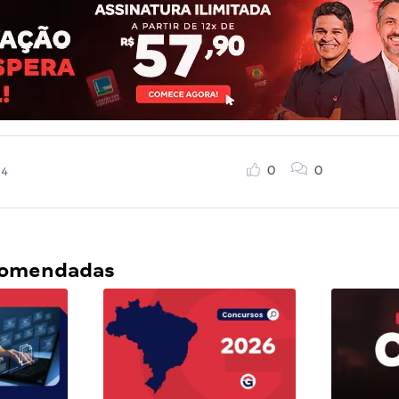
0
0
24
ecomendadas