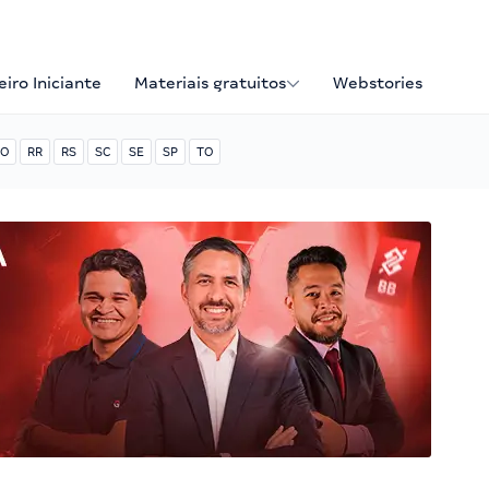
iro Iniciante
Materiais gratuitos
Webstories
O
RR
RS
SC
SE
SP
TO