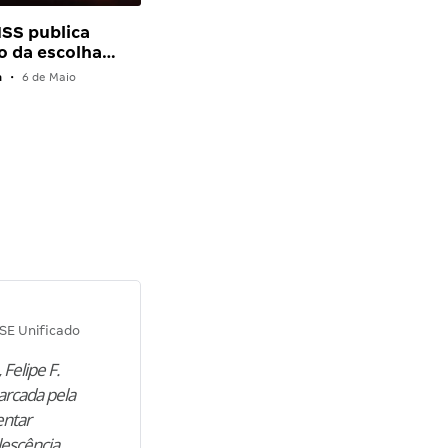
NSS publica
o da escolha…
a
•
6 de Maio
Diana M.
SE Unificado
Concurso SEPLAG CE
 Felipe F.
“Natural de Juazeiro do Norte (CE),
arcada pela
M. encontrou nos estudos o cami
entar
para construir uma nova fase da vi
lescência,
profissional. Após…”