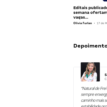
Editais publicad
semana ofertam
vagas…
Olivia Furlan
•
17 de M
Depoimentos
S
C
“Natural de Frei 
sempre enxergo
caminho mais se
estabilidade pro