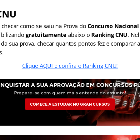
CNU
a checar como se saiu na Prova do
Concurso Nacional
ibilizando
gratuitamente
abaixo o
Ranking CNU
. Nel
to da sua prova, checar quantos pontos fez e comparar 
s.
Clique AQUI e confira o Ranking CNU!
NQUISTAR A SUA APROVAÇÃO EM CONCURSOS P
Prepare-se com quem mais entende do assunto!
COMECE A ESTUDAR NO GRAN CURSOS