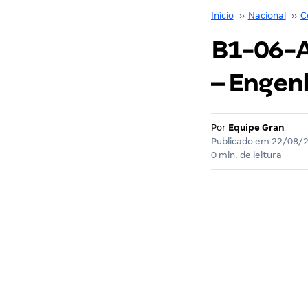
Início
››
Nacional
››
C
B1-06-A
– Engenh
Por
Equipe Gran
Publicado em
22/08/
0 min. de leitura