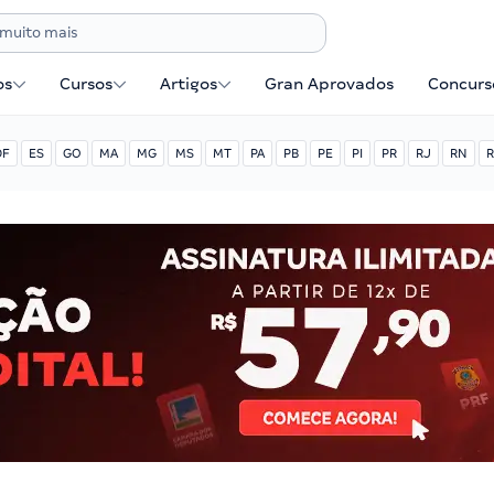
os
Cursos
Artigos
Gran Aprovados
Concurse
DF
ES
GO
MA
MG
MS
MT
PA
PB
PE
PI
PR
RJ
RN
R