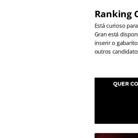
Ranking 
Está curioso par
Gran está dispon
inserir o gabari
outros candidato
QUER CO