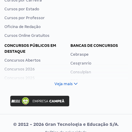
Cursos por Carreira
Cursos por Estado
Cursos por Professor
Oficina de Redação
Cursos Online Gratuitos
CONCURSOS PÚBLICOS EM
BANCAS DE CONCURSOS
DESTAQUE
Cebraspe
Concursos Abertos
Cesgranrio
Concursos 2026
Consulplan
Concursos 2025
FCC
Veja mais
Concurso Nacional Unificado
FGV
Concurso Ibama
Idecan
Concurso MPU
Selecon
Editais publicados
Uniase
© 2012 - 2026 Gran Tecnologia e Educação S/A.
Vunesp