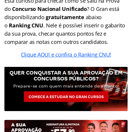
Está curioso para checar como se saiu na Prova
do
Concurso Nacional Unificado
? O Gran está
disponibilizando
gratuitamente
abaixo
o
Ranking CNU
. Nele é possível inserir o gabarito
da sua prova, checar quantos pontos fez e
comparar as notas com outros candidatos.
Clique AQUI e confira o Ranking CNU!
QUER CONQUISTAR A SUA APROVAÇÃO EM
CONCURSOS PÚBLICOS?
Prepare-se com quem mais entende do assunto!
COMECE A ESTUDAR NO GRAN CURSOS