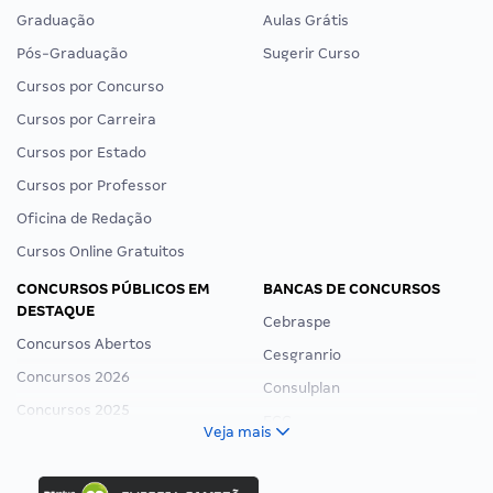
Graduação
Aulas Grátis
Pós-Graduação
Sugerir Curso
Cursos por Concurso
Cursos por Carreira
Cursos por Estado
Cursos por Professor
Oficina de Redação
Cursos Online Gratuitos
CONCURSOS PÚBLICOS EM
BANCAS DE CONCURSOS
DESTAQUE
Cebraspe
Concursos Abertos
Cesgranrio
Concursos 2026
Consulplan
Concursos 2025
FCC
Veja mais
Concurso Nacional Unificado
FGV
Concurso Ibama
Idecan