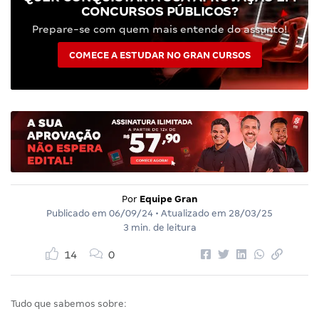
CONCURSOS PÚBLICOS?
Prepare-se com quem mais entende do assunto!
COMECE A ESTUDAR NO GRAN CURSOS
Por
Equipe Gran
Publicado em
06/09/24
• Atualizado em
28/03/25
3 min. de leitura
14
0
Tudo que sabemos sobre: