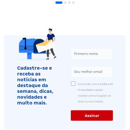
Cadastre-se e
receba as
notícias em
Concordo com a Política de
destaque da
Privacidade e aceito
semana, dicas,
receber comunicações do
novidades e
Gran Cursos Online.
muito mais.