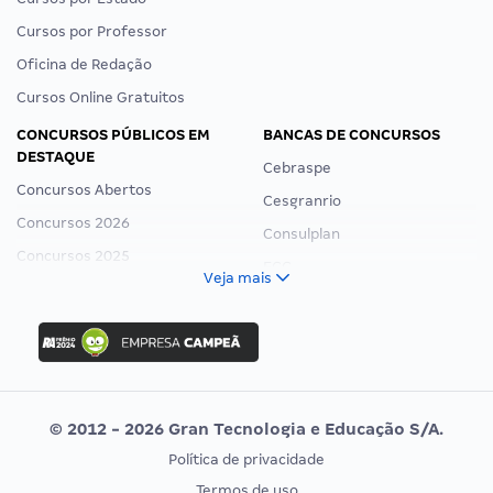
Cursos por Professor
Oficina de Redação
Cursos Online Gratuitos
CONCURSOS PÚBLICOS EM
BANCAS DE CONCURSOS
DESTAQUE
Cebraspe
Concursos Abertos
Cesgranrio
Concursos 2026
Consulplan
Concursos 2025
FCC
Veja mais
Concurso Nacional Unificado
FGV
Concurso Ibama
Idecan
Concurso MPU
Selecon
Editais publicados
Uniase
© 2012 - 2026 Gran Tecnologia e Educação S/A.
Vunesp
Política de privacidade
CONCURSOS POR PROFISSÃO
EXAME DE ORDEM
Termos de uso