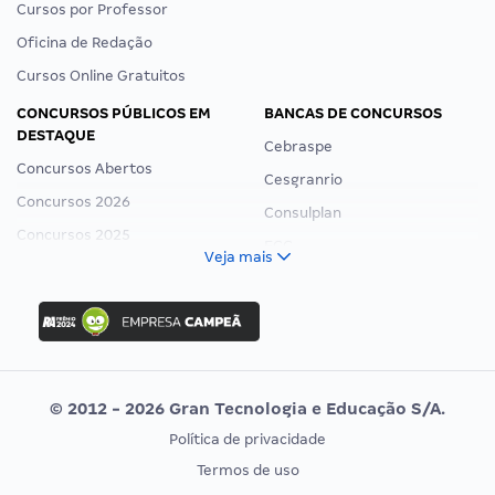
Cursos por Professor
Oficina de Redação
Cursos Online Gratuitos
CONCURSOS PÚBLICOS EM
BANCAS DE CONCURSOS
DESTAQUE
Cebraspe
Concursos Abertos
Cesgranrio
Concursos 2026
Consulplan
Concursos 2025
FCC
Veja mais
Concurso Nacional Unificado
FGV
Concurso Ibama
Idecan
Concurso MPU
Selecon
Editais publicados
Uniase
© 2012 - 2026 Gran Tecnologia e Educação S/A.
Vunesp
Política de privacidade
CONCURSOS POR PROFISSÃO
EXAME DE ORDEM
Termos de uso
Concursos Administrativos
OAB