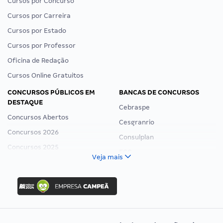
Cursos por Concurso
Cursos por Carreira
Cursos por Estado
Cursos por Professor
Oficina de Redação
Cursos Online Gratuitos
CONCURSOS PÚBLICOS EM
BANCAS DE CONCURSOS
DESTAQUE
Cebraspe
Concursos Abertos
Cesgranrio
Concursos 2026
Consulplan
Concursos 2025
FCC
Veja mais
Concurso Nacional Unificado
FGV
Concurso Ibama
Idecan
Concurso MPU
Selecon
Editais publicados
Uniase