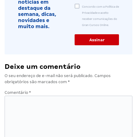
notícias em
Concordo com a Política de
destaque da
Privacidade e aceito
semana, dicas,
receber comunicações do
novidades e
Gran Cursos Online.
muito mais.
Deixe um comentário
O seu endereço de e-mail não será publicado.
Campos
obrigatórios são marcados com
*
Comentário
*