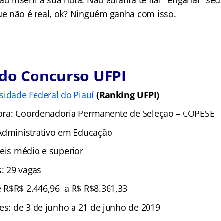
ao inserir a sua nota. Não adianta tentar “enganar” se
e não é real, ok? Ninguém ganha com isso.
 do Concurso UFPI
sidade Federal do Piauí
(Ranking UFPI)
ora: Coordenadoria Permanente de Seleção – COPESE
Administrativo em Educação
veis médio e superior
: 29 vagas
 R$R$ 2.446,96 a R$ R$8.361,33
ões: de 3 de junho a 21 de junho de 2019