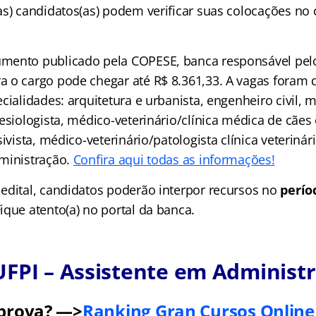
as) candidatos(as) podem verificar suas colocações no 
mento publicado pela COPESE, banca responsável pelo
 o cargo pode chegar até R$ 8.361,33. A vagas foram d
cialidades: arquitetura e urbanista, engenheiro civil, 
esiologista, médico-veterinário/clínica médica de cães
sivista, médico-veterinário/patologista clínica veteriná
ministração.
Confira aqui todas as informações!
edital, candidatos poderão interpor recursos no
perío
Fique atento(a) no portal da banca.
FPI – Assistente em Administr
 prova? —>
Ranking Gran Cursos Online