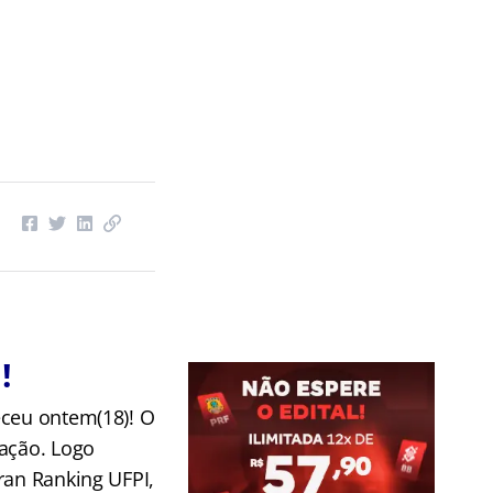
!
eceu ontem(18)! O
cação. Logo
ran Ranking UFPI,