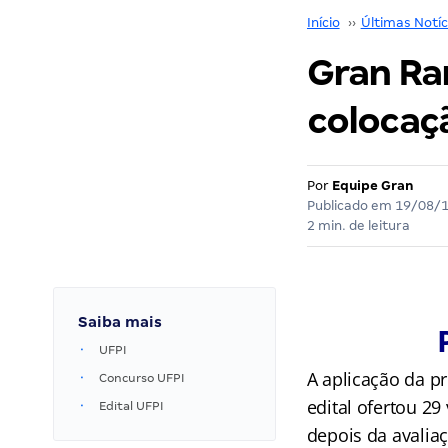
Início
››
Últimas Notíc
Gran Ran
colocaç
Por
Equipe Gran
Publicado em
19/08/
2 min. de leitura
Saiba mais
UFPI
A aplicação da p
Concurso UFPI
edital ofertou 2
Edital UFPI
depois da avalia