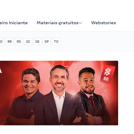
iro Iniciante
Materiais gratuitos
Webstories
O
RR
RS
SC
SE
SP
TO