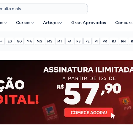
os
Cursos
Artigos
Gran Aprovados
Concurse
DF
ES
GO
MA
MG
MS
MT
PA
PB
PE
PI
PR
RJ
RN
R