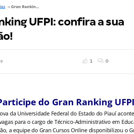
ias
››
Gran Ranking UFPI: confira a sua colocação!
king UFPI: confira a sua
ão!
1
0
19
Participe do Gran Ranking UFPI
rova da Universidade Federal do Estado do Piauí acont
9 vagas para o cargo de Técnico-Administrativo em Edu
ção, a equipe do Gran Cursos Online disponibilizou o G