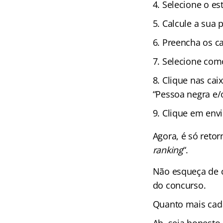
Selecione o es
Calcule a sua
Preencha os c
Selecione com
Clique nas cai
“Pessoa negra e/
Clique em envi
Agora, é só retor
ranking
“.
Não esqueça de 
do concurso.
Quanto mais cada