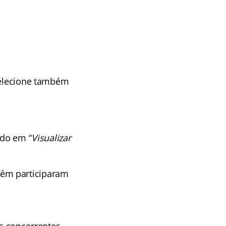
 selecione também
ndo em “
Visualizar
bém participaram