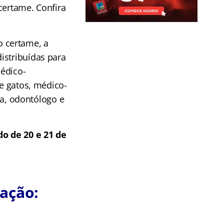
certame. Confira
 certame, a
istribuídas para
médico-
 e gatos, médico-
ria, odontólogo e
do de 20 e 21 de
ação: