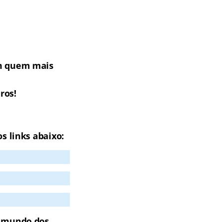
om quem mais
ros!
s links abaixo:
o mundo dos