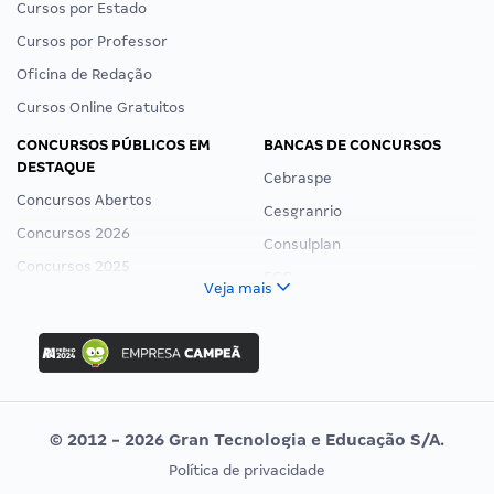
Cursos por Estado
Cursos por Professor
Oficina de Redação
Cursos Online Gratuitos
CONCURSOS PÚBLICOS EM
BANCAS DE CONCURSOS
DESTAQUE
Cebraspe
Concursos Abertos
Cesgranrio
Concursos 2026
Consulplan
Concursos 2025
FCC
Veja mais
Concurso Nacional Unificado
FGV
Concurso Ibama
Idecan
Concurso MPU
Selecon
Editais publicados
Uniase
© 2012 - 2026 Gran Tecnologia e Educação S/A.
Vunesp
Política de privacidade
CONCURSOS POR PROFISSÃO
EXAME DE ORDEM