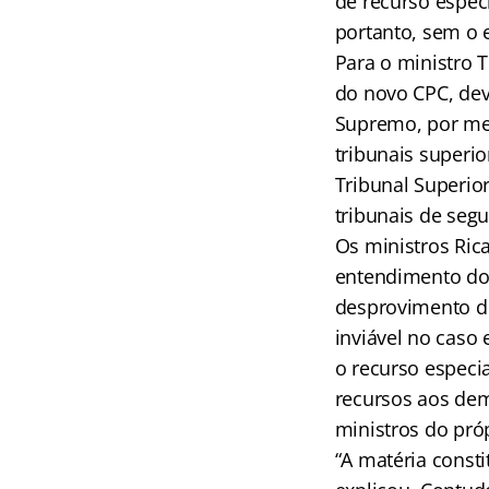
de recurso especi
portanto, sem o 
Para o ministro T
do novo CPC, dev
Supremo, por me
tribunais superio
Tribunal Superior
tribunais de seg
Os ministros Ric
entendimento do 
desprovimento do
inviável no caso 
o recurso especi
recursos aos dem
ministros do pró
“A matéria consti