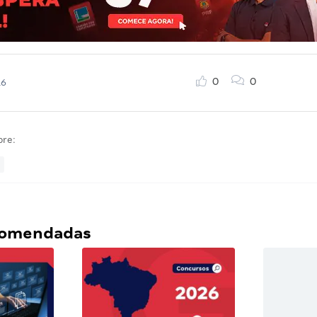
0
0
16
bre:
ecomendadas