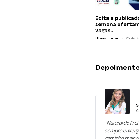
Editais publicad
semana ofertam
vagas…
Olivia Furlan
•
26 de J
Depoimentos
S
C
“Natural de Frei 
sempre enxergo
caminho mais se