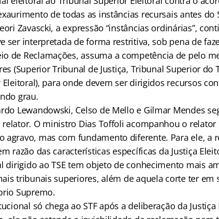
al eleitoral ao Tribunal Superior Eleitoral contra o acó
exaurimento de todas as instâncias recursais antes do 
eori Zavascki, a expressão “instâncias ordinárias”, cont
e ser interpretada de forma restritiva, sob pena de fa
io de Reclamações, assuma a competência de pelo me
res (Superior Tribunal de Justiça, Tribunal Superior do 
 Eleitoral), para onde devem ser dirigidos recursos co
undo grau.
ardo Lewandowski, Celso de Mello e Gilmar Mendes se
relator. O ministro Dias Toffoli acompanhou o relator
 agravo, mas com fundamento diferente. Para ele, a 
em razão das características específicas da Justiça Elei
al dirigido ao TSE tem objeto de conhecimento mais a
ais tribunais superiores, além de aquela corte ter e
prio Supremo.
tucional só chega ao STF após a deliberação da Justiça E