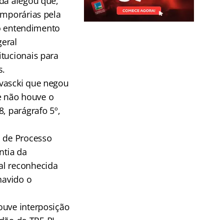
nda alegou que,
emporárias pela
 o entendimento
geral
itucionais para
s.
avascki que negou
e não houve o
, parágrafo 5º,
o de Processo
ntia da
al reconhecida
havido o
ouve interposição