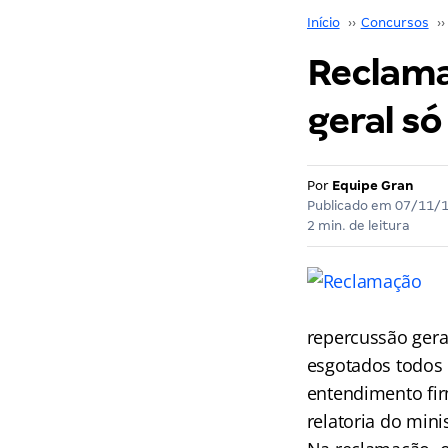
Início
››
Concursos
››
Reclama
geral s
Por
Equipe Gran
Publicado em
07/11/
2 min. de leitura
repercussão gera
esgotados todos o
entendimento fir
relatoria do mini