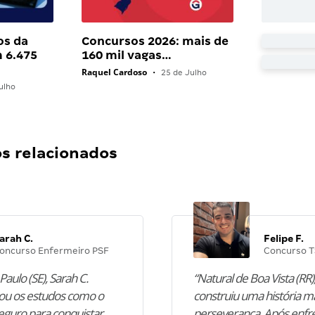
os da
Concursos 2026: mais de
 6.475
160 mil vagas…
Raquel Cardoso
•
25 de Julho
ulho
 relacionados
arah C.
Felipe F.
oncurso Enfermeiro PSF
Concurso T
Paulo (SE), Sarah C.
“Natural de Boa Vista (RR),
u os estudos como o
construiu uma história m
guro para conquistar
perseverança. Após enfr