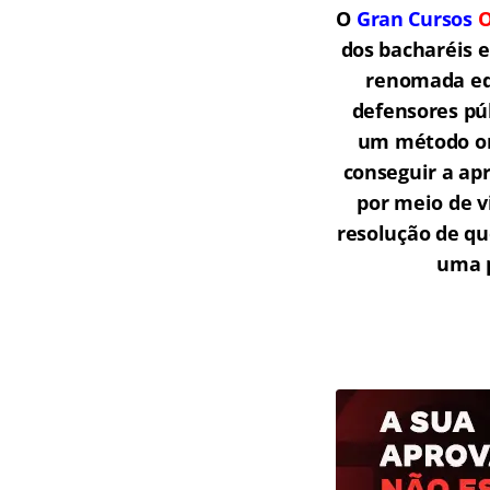
O
Gran Cursos
O
dos bacharéis 
renomada equ
defensores púb
um método onl
conseguir a ap
por meio de v
resolução de qu
uma p