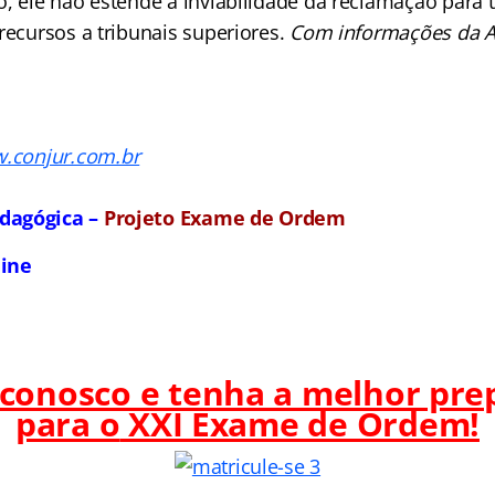
o, ele não estende a inviabilidade da reclamação para 
recursos a tribunais superiores.
Com informações da A
.
w.conjur.com.br
dagógica –
Projeto Exame de Ordem
line
 conosco e tenha a melhor pre
para o
XXI Exame de Ordem!