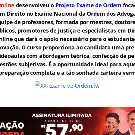
nline
desenvolveu o
Projeto Exame de Ordem
f
o
ca
em Direito no Exame Nacional da Ordem dos Advogad
ipe de professores, formada por mestres, doutore
licos, promotores de justiça e especialistas em Di
ine que dará o apoio necessário para o estudante
rovação.
O curso proporciona ao candidato uma pre
ideoaulas com abordagem teórica, confecção de peç
estões subjetivas. É a oportunidade ideal para aq
reparação completa e a tão sonhada carteira ver