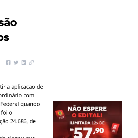
são
os
ir a aplicação de
ordinário com
 Federal quando
foi o
ção 24.686, de