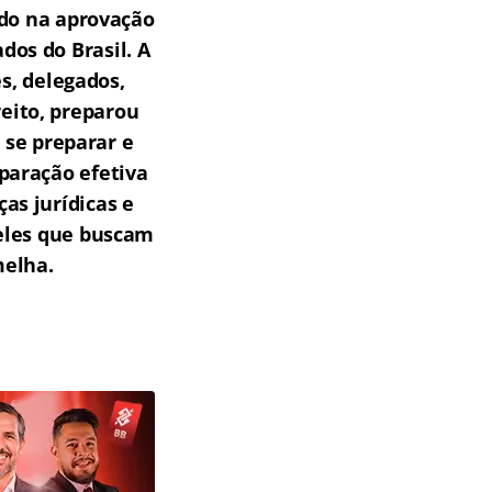
do na aprovação
os do Brasil.
A
s, delegados,
reito, preparou
 se preparar e
paração efetiva
as jurídicas e
ueles que buscam
melha.