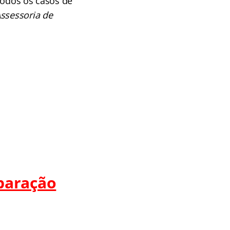
todos os casos de
ssessoria de
paração