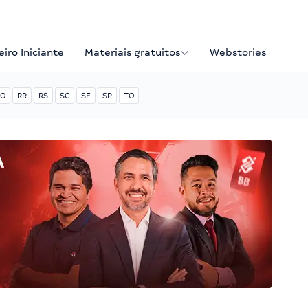
iro Iniciante
Materiais gratuitos
Webstories
O
RR
RS
SC
SE
SP
TO