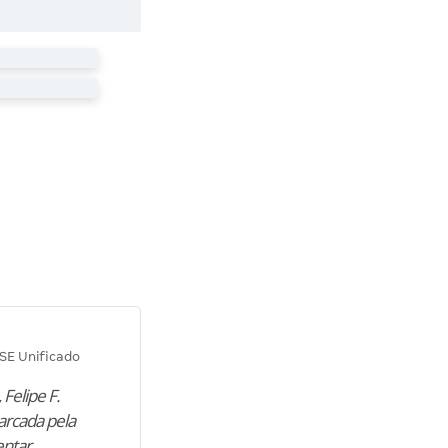
Diana M.
SE Unificado
Concurso SEPLAG CE
 Felipe F.
“Natural de Juazeiro do Norte (CE),
arcada pela
M. encontrou nos estudos o cami
entar
para construir uma nova fase da vi