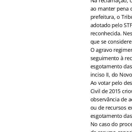
Na reclamação, o
ao manter pena d
prefeitura, o Tri
adotado pelo STF
reconhecida. Nes
que se considere
O agravo regimen
seguimento à re
esgotamento das i
inciso II, do Nov
Ao votar pelo de
Civil de 2015 cri
observância de a
ou de recursos ex
esgotamento das 
No caso do proce