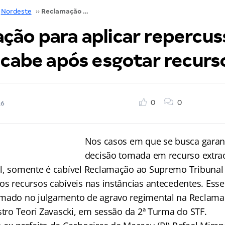
Nordeste
››
Reclamação para aplicar repercussão geral só cabe após esgotar recursos
ção para aplicar repercus
ó cabe após esgotar recurs
0
0
16
Nos casos em que se busca garant
decisão tomada em recurso extra
l, somente é cabível Reclamação ao Supremo Tribunal
s recursos cabíveis nas instâncias antecedentes. Esse 
mado no julgamento de agravo regimental na Reclama
stro Teori Zavascki, em sessão da 2ª Turma do STF.