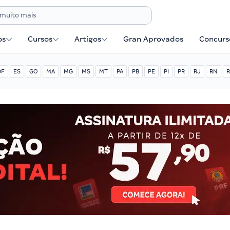
os
Cursos
Artigos
Gran Aprovados
Concurse
DF
ES
GO
MA
MG
MS
MT
PA
PB
PE
PI
PR
RJ
RN
R