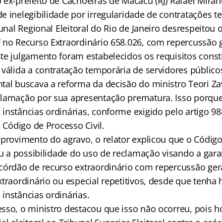
 ex-prefeito de Cachoeiras de Macacu (RJ) Rafael Mira
e inelegibilidade por irregularidade de contratações t
bunal Regional Eleitoral do Rio de Janeiro desrespeitou
 no Recurso Extraordinário 658.026, com repercussão 
te julgamento foram estabelecidos os requisitos const
 válida a contratação temporária de servidores público
tal buscava a reforma da decisão do ministro Teori Z
clamação por sua apresentação prematura. Isso porqu
nstâncias ordinárias, conforme exigido pelo artigo 988
o Código de Processo Civil.
sprovimento do agravo, o relator explicou que o Códig
ou a possibilidade do uso de reclamação visando a gara
córdão de recurso extraordinário com repercussão ger
traordinário ou especial repetitivos, desde que tenha 
instâncias ordinárias.
sso, o ministro destacou que isso não ocorreu, pois h