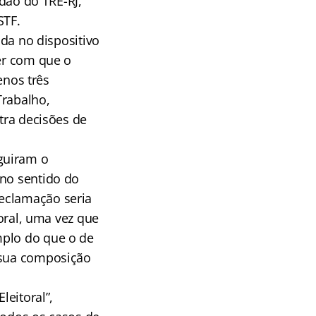
rdão do TRE-RJ,
STF.
ida no dispositivo
zer com que o
nos três
Trabalho,
ntra decisões de
guiram o
 no sentido do
reclamação seria
toral, uma vez que
mplo do que o de
m sua composição
leitoral”,