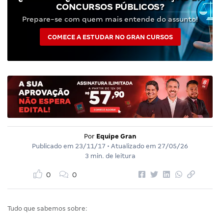
CONCURSOS PÚBLICOS?
Prepare-se com quem mais entende do assunto!
COMECE A ESTUDAR NO GRAN CURSOS
Por
Equipe Gran
Publicado em
23/11/17
• Atualizado em
27/05/26
3 min. de leitura
0
0
Tudo que sabemos sobre: