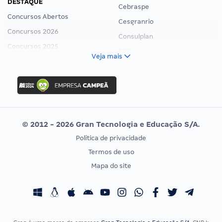
DESTAQUE
Cebraspe
Concursos Abertos
Cesgranrio
Concursos 2026
Consulplan
Concursos 2025
FCC
Veja mais
Concurso Nacional Unificado
FGV
Concurso Ibama
Idecan
Concurso MPU
Selecon
Editais publicados
Uniase
© 2012 - 2026 Gran Tecnologia e Educação S/A.
Vunesp
Política de privacidade
CONCURSOS POR PROFISSÃO
EXAME DE ORDEM
Termos de uso
Concursos Administrativos
OAB
Mapa do site
Concursos Educação
Prova OAB
Concursos Fiscais
Calendário OAB
Concursos Jurídicos
Questões OAB
Concursos Militares
Recursos OAB