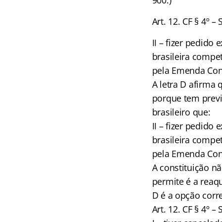
900.)
Art. 12. CF § 4º 
II – fizer pedido
brasileira compe
pela Emenda Cons
A letra D afirma 
porque tem previs
brasileiro que:
II – fizer pedido
brasileira compe
pela Emenda Cons
A constituição n
permite é a reaqu
D é a opção corre
Art. 12. CF § 4º 