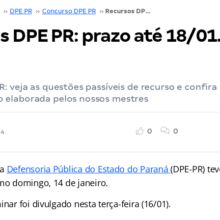
››
DPE PR
››
Concurso DPE PR
››
Recursos DPE PR: prazo até 18/01. Confira!
s DPE PR: prazo até 18/01
: veja as questões passíveis de recurso e confira
elaborada pelos nossos mestres
0
0
24
 a
Defensoria Pública do Estado do Paraná
(DPE-PR) tev
imo domingo, 14 de janeiro.
inar foi divulgado nesta terça-feira (16/01).