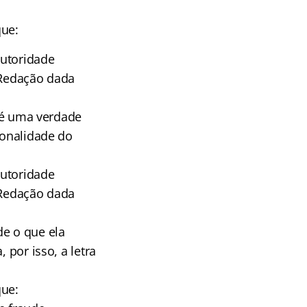
que:
autoridade
(Redação dada
, é uma verdade
ionalidade do
autoridade
(Redação dada
de o que ela
 por isso, a letra
que: