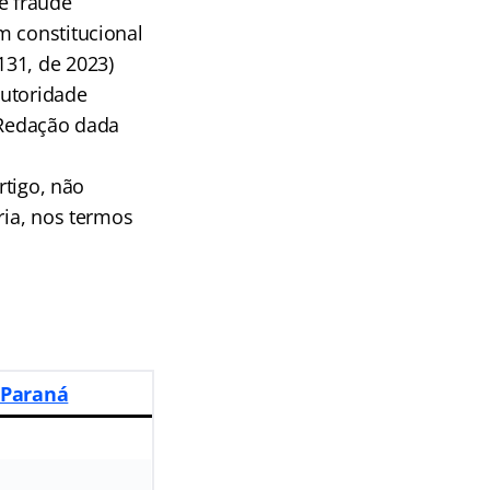
de fraude
m constitucional
131, de 2023)
autoridade
(Redação dada
rtigo, não
ria, nos termos
 Paraná