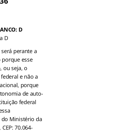
 36
LANCO: D
ra D
 será perante a
o porque esse
, ou seja, o
 federal e não a
nacional, porque
utonomia de auto-
ituição federal
essa
 do Ministério da
, CEP: 70.064-