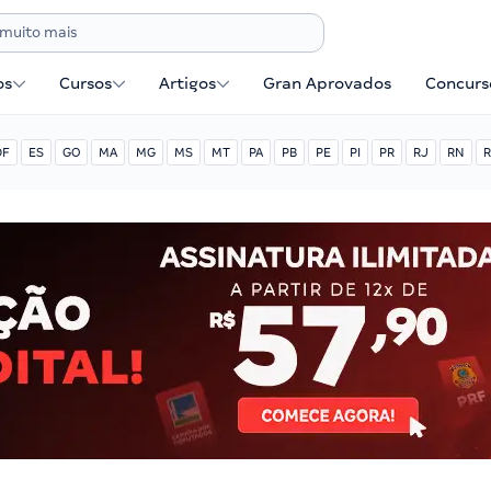
os
Cursos
Artigos
Gran Aprovados
Concurse
DF
ES
GO
MA
MG
MS
MT
PA
PB
PE
PI
PR
RJ
RN
R