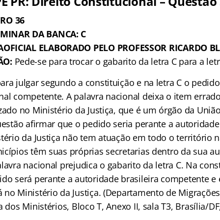
E PR: Direito Constitucional – Questão
RO 36
IMINAR DA BANCA: C
AOFICIAL ELABORADO PELO PROFESSOR RICARDO B
ÃO:
Pede-se para trocar o gabarito da letra C para a let
ra julgar segundo a constituição e na letra C o pedido
nal competente. A palavra nacional deixa o item errad
zado no Ministério da Justiça, que é um órgão da União
uestão afirmar que o pedido seria perante a autoridade
tério da Justiça não tem atuação em todo o território 
icípios têm suas próprias secretarias dentro da sua a
lavra nacional prejudica o gabarito da letra C. Na const
ido será perante a autoridade brasileira competente e 
 no Ministério da Justiça. (Departamento de Migrações
 dos Ministérios, Bloco T, Anexo II, sala T3, Brasília/DF