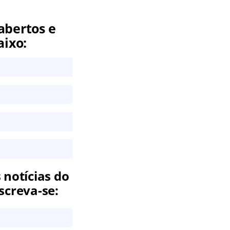
abertos e
aixo:
 notícias do
screva-se: