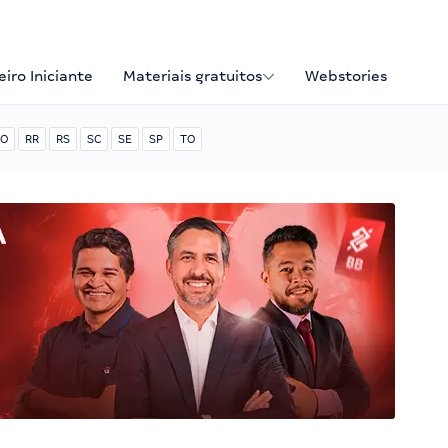
iro Iniciante
Materiais gratuitos
Webstories
O
RR
RS
SC
SE
SP
TO