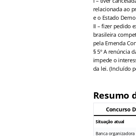
I – tiver cancela
relacionada ao p
e o Estado Democ
II – fizer pedido
brasileira compe
pela Emenda Cons
§ 5º A renúncia d
impede o interess
da lei. (Incluído
Resumo d
Concurso D
Situação atual
Banca organizadora