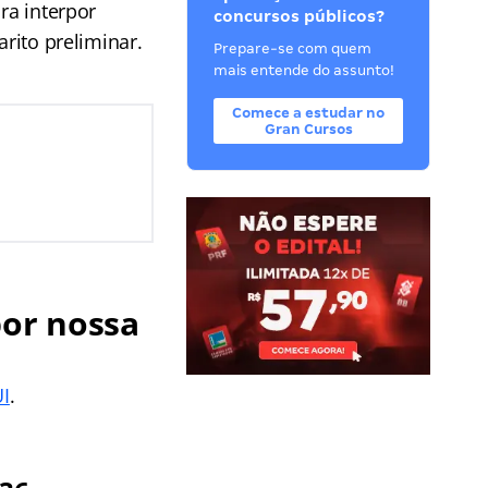
ra interpor
concursos públicos?
arito preliminar.
Prepare-se com quem
mais entende do assunto!
Comece a estudar no
Gran Cursos
por nossa
I
.