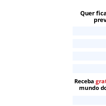
Quer fic
prev
Receba
gra
mundo dos