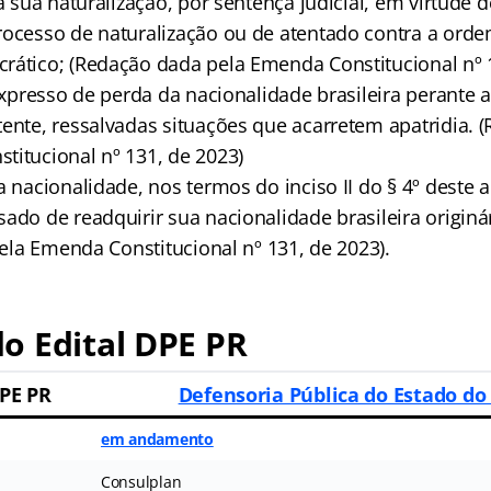
da sua naturalização, por sentença judicial, em virtude 
rocesso de naturalização ou de atentado contra a orde
rático; (Redação dada pela Emenda Constitucional nº 
 expresso de perda da nacionalidade brasileira perante 
tente, ressalvadas situações que acarretem apatridia. 
titucional nº 131, de 2023)
a nacionalidade, nos termos do inciso II do § 4º deste a
ado de readquirir sua nacionalidade brasileira originá
 pela Emenda Constitucional nº 131, de 2023).
o Edital DPE PR
PE PR
Defensoria Pública do Estado do
em andamento
Consulplan