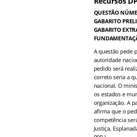
Recursos DP
QUESTÃO NÚME
GABARITO PREL
GABARITO EXTR
FUNDAMENTAÇ
A questão pede pa
autoridade nacio
pedido será reali
correto seria a q
nacional. O minis
os estados e mun
organização. A pa
afirma que o ped
competência será
Justiça, Esplanada