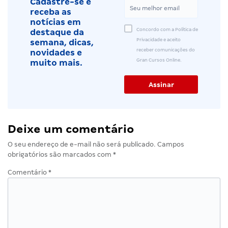
Cadastre-se e
receba as
notícias em
Concordo com a Política de
destaque da
Privacidade e aceito
semana, dicas,
receber comunicações do
novidades e
Gran Cursos Online.
muito mais.
Deixe um comentário
O seu endereço de e-mail não será publicado.
Campos
obrigatórios são marcados com
*
Comentário
*