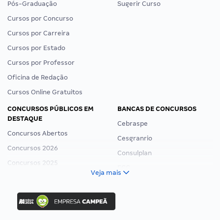
Pós-Graduação
Sugerir Curso
Cursos por Concurso
Cursos por Carreira
Cursos por Estado
Cursos por Professor
Oficina de Redação
Cursos Online Gratuitos
CONCURSOS PÚBLICOS EM
BANCAS DE CONCURSOS
DESTAQUE
Cebraspe
Concursos Abertos
Cesgranrio
Concursos 2026
Consulplan
Concursos 2025
FCC
Veja mais
Concurso Nacional Unificado
FGV
Concurso Ibama
Idecan
Concurso MPU
Selecon