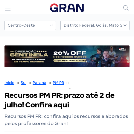
Início
››
Sul
››
Paraná
››
PM PR
››
Concurso PM PR
››
Recursos PM PR: prazo 
Recursos PM PR: prazo até 2 de
julho! Confira aqui
Recursos PM PR: confira aqui os recursos elaborados
pelos professores do Gran!