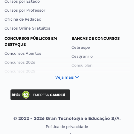
Cursos por Estado
Cursos por Professor
Oficina de Redação
Cursos Online Gratuitos
CONCURSOS PÚBLICOS EM
BANCAS DE CONCURSOS
DESTAQUE
Cebraspe
Concursos Abertos
Cesgranrio
Concursos 2026
Consulplan
Concursos 2025
FCC
Veja mais
Concurso Nacional Unificado
FGV
Concurso Ibama
Idecan
Concurso MPU
Selecon
Editais publicados
Uniase
© 2012 - 2026 Gran Tecnologia e Educação S/A.
Vunesp
Política de privacidade
CONCURSOS POR PROFISSÃO
EXAME DE ORDEM