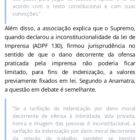
acordo com o texto constitucional e com suas
convicções.”
Além disso, a associação explica que o Supremo,
quando declarou a inconstitucionalidade da lei de
Imprensa (ADPF 130), firmou jurisprudência no
sentido de que o dano decorrente da ofensa
praticada pela imprensa não poderia ficar
limitado, para fins de indenização, a valores
previamente fixados em lei. Segundo a Anamatra,
a questão em debate é semelhante.
“Se a tarifação da indenização por dano moral
decorrente de ofensa à intimidade, vida privada,
honra e imagem das pessoas é inconstitucional, a
tarifação da indenização por dano moral decorrente
da relação de trabalho, também se mostra