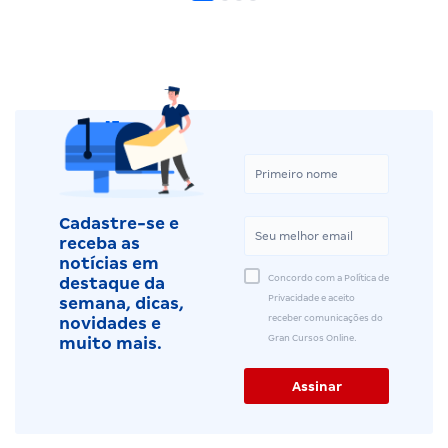
Cadastre-se e
receba as
notícias em
Concordo com a Política de
destaque da
Privacidade e aceito
semana, dicas,
receber comunicações do
novidades e
Gran Cursos Online.
muito mais.