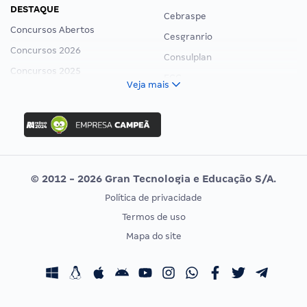
DESTAQUE
Cebraspe
Concursos Abertos
Cesgranrio
Concursos 2026
Consulplan
Concursos 2025
FCC
Veja mais
Concurso Nacional Unificado
FGV
Concurso Ibama
Idecan
Concurso MPU
Selecon
Editais publicados
Uniase
© 2012 - 2026 Gran Tecnologia e Educação S/A.
Vunesp
Política de privacidade
CONCURSOS POR PROFISSÃO
EXAME DE ORDEM
Termos de uso
Concursos Administrativos
OAB
Mapa do site
Concursos Educação
Prova OAB
Concursos Fiscais
Calendário OAB
Concursos Jurídicos
Questões OAB
Concursos Militares
Recursos OAB