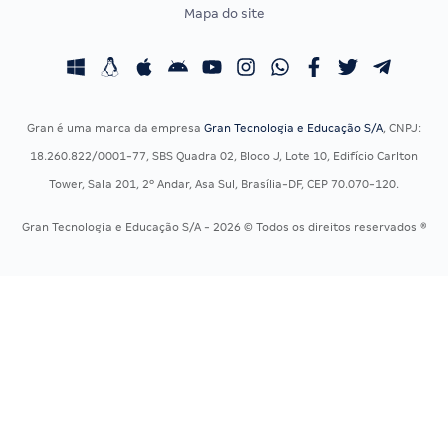
Mapa do site
Concursos Educação
Prova OAB
Concursos Fiscais
Calendário OAB
Concursos Jurídicos
Questões OAB
Concursos Militares
Recursos OAB
Gran é uma marca da empresa
Gran Tecnologia e Educação S/A
, CNPJ:
Concursos Policiais
Exame de Ordem
18.260.822/0001-77, SBS Quadra 02, Bloco J, Lote 10, Edifício Carlton
Concursos Saúde
Tower, Sala 201, 2º Andar, Asa Sul, Brasília-DF, CEP 70.070-120.
Concursos Tribunais
Gran Tecnologia e Educação S/A - 2026 © Todos os direitos reservados ®
Residência Multiprofissional