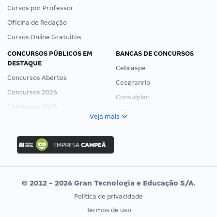
Cursos por Professor
Oficina de Redação
Cursos Online Gratuitos
CONCURSOS PÚBLICOS EM
BANCAS DE CONCURSOS
DESTAQUE
Cebraspe
Concursos Abertos
Cesgranrio
Concursos 2026
Consulplan
Concursos 2025
FCC
Veja mais
Concurso Nacional Unificado
FGV
Concurso Ibama
Idecan
Concurso MPU
Selecon
Editais publicados
Uniase
© 2012 - 2026 Gran Tecnologia e Educação S/A.
Vunesp
Política de privacidade
CONCURSOS POR PROFISSÃO
EXAME DE ORDEM
Termos de uso
Concursos Administrativos
OAB