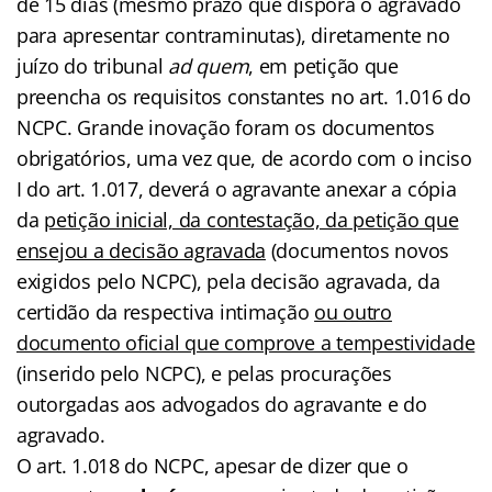
de 15 dias (mesmo prazo que disporá o agravado
para apresentar contraminutas), diretamente no
juízo do tribunal
ad quem
, em petição que
preencha os requisitos constantes no art. 1.016 do
NCPC. Grande inovação foram os documentos
obrigatórios, uma vez que, de acordo com o inciso
I do art. 1.017, deverá o agravante anexar a cópia
da
petição inicial, da contestação, da petição que
ensejou a decisão agravada
(documentos novos
exigidos pelo NCPC), pela decisão agravada, da
certidão da respectiva intimação
ou outro
documento oficial que comprove a tempestividade
(inserido pelo NCPC), e pelas procurações
outorgadas aos advogados do agravante e do
agravado.
O art. 1.018 do NCPC, apesar de dizer que o