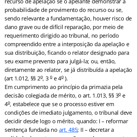
recurso de apelação se o apelante demonstrar a
probabilidade de provimento do recurso ou se,
sendo relevante a fundamentação, houver risco de
dano grave ou de difícil reparação, por meio de
requerimento dirigido ao tribunal, no período
compreendido entre a interposição da apelação e
sua distribuição, ficando o relator designado para
seu exame prevento para julgá-la; ou, então,
diretamente ao relator, se já distribuída a apelação
o
o
o
(art 1.012, §§ 2
, 3
e 4
).
Em cumprimento ao princípio da primazia pela
o
decisão colegiada de mérito, o art. 1.013, §§ 3
e
o
4
, estabelece que se o processo estiver em
condições de imediato julgamento, o tribunal deve
decidir desde logo o mérito, quando: I – reformar
sentença fundada no
art. 485
; II – decretar a