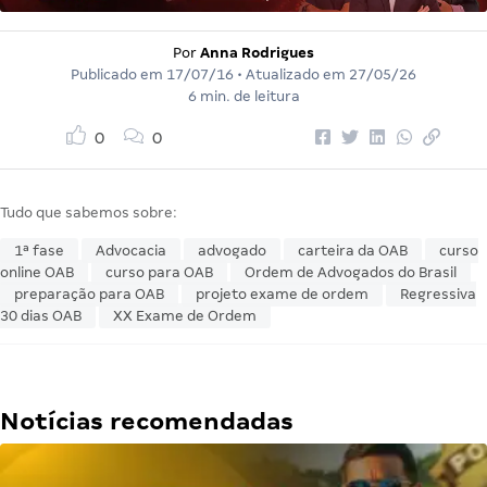
Por
Anna Rodrigues
Publicado em
17/07/16
• Atualizado em
27/05/26
6 min. de leitura
0
0
Tudo que sabemos sobre:
1ª fase
Advocacia
advogado
carteira da OAB
curso
online OAB
curso para OAB
Ordem de Advogados do Brasil
preparação para OAB
projeto exame de ordem
Regressiva
30 dias OAB
XX Exame de Ordem
Notícias recomendadas