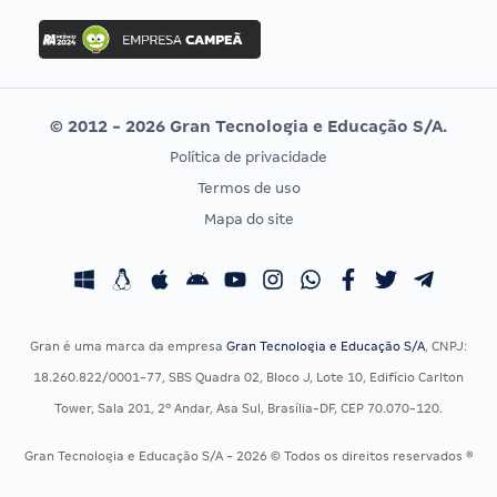
Concurso Ibama
Idecan
Concurso MPU
Selecon
Editais publicados
Uniase
© 2012 - 2026 Gran Tecnologia e Educação S/A.
Vunesp
Política de privacidade
CONCURSOS POR PROFISSÃO
EXAME DE ORDEM
Termos de uso
Concursos Administrativos
OAB
Mapa do site
Concursos Educação
Prova OAB
Concursos Fiscais
Calendário OAB
Concursos Jurídicos
Questões OAB
Concursos Militares
Recursos OAB
Gran é uma marca da empresa
Gran Tecnologia e Educação S/A
, CNPJ:
Concursos Policiais
Exame de Ordem
18.260.822/0001-77, SBS Quadra 02, Bloco J, Lote 10, Edifício Carlton
Concursos Saúde
Tower, Sala 201, 2º Andar, Asa Sul, Brasília-DF, CEP 70.070-120.
Concursos Tribunais
Gran Tecnologia e Educação S/A - 2026 © Todos os direitos reservados ®
Residência Multiprofissional