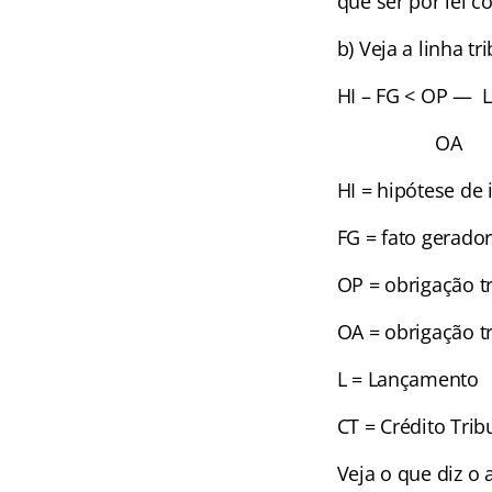
que ser por lei 
b) Veja a linha tr
HI – FG < OP — 
OA
HI = hipótese de 
FG = fato gerado
OP = obrigação tr
OA = obrigação tr
L = Lançamento
CT = Crédito Trib
Veja o que diz o 