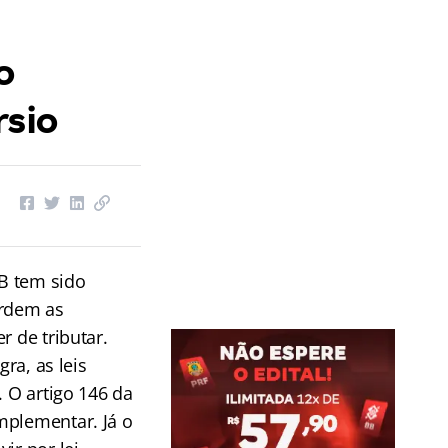
o
rsio
B tem sido
rdem as
r de tributar.
gra, as leis
. O artigo 146 da
mplementar. Já o