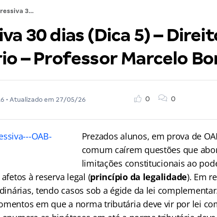
Regressiva 30 dias (Dica 5) – Direito Tributário – Professor Marcelo Borsio
va 30 dias (Dica 5) – Direit
io – Professor Marcelo Bo
0
0
16
• Atualizado em
27/05/26
Prezados alunos, em prova de OA
comum caírem questões que abo
limitações constitucionais ao pode
afetos à reserva legal (
princípio da legalidade
). Em re
rdinárias, tendo casos sob a égide da lei complementar
omentos em que a norma tributária deve vir por lei co