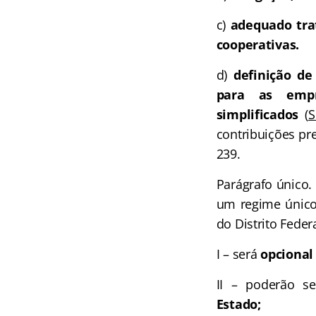
c)
adequado tra
cooperativas.
d)
definição de
para as empr
simplificados
(
S
contribuições pre
239.
Parágrafo único. 
um regime único
do Distrito Feder
I – será
opcional
II – poderão s
Estado;