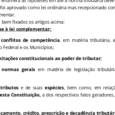
 enumera as hipóteses em até a norma tributária deve v
 foi aprovado como lei ordinária mas recepcionado co
mentar.
bem fixados os artigos acima:
abe à lei complementar:
e
conflitos de competência
, em matéria tributária, 
to Federal e os Municípios;
mitações constitucionais ao poder de tributar;
r
normas gerais
em matéria de legislação tributári
 tributos
e de suas
espécies
, bem como, em rela
esta Constituição,
a dos respectivos fatos geradores,
nçamento, crédito, prescrição e decadência tributár