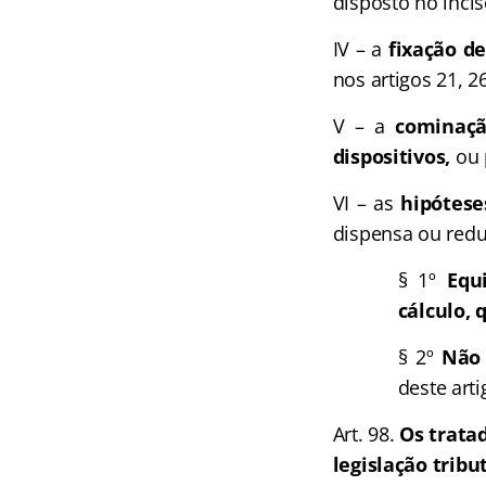
disposto no inciso
IV – a
fixação d
nos artigos 21, 26
V – a
cominaçã
dispositivos,
ou 
VI – as
hipótese
dispensa ou redu
§ 1º
Equ
cálculo,
§ 2º
Não 
deste arti
Art. 98.
Os trata
legislação tribu