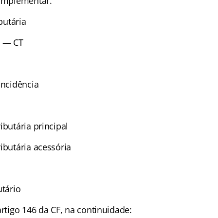
complementar.
ibutária
L — CT
incidência
r
ibutária principal
ibutária acessória
utário
artigo 146 da CF, na continuidade: