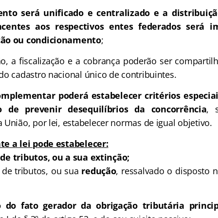
nto será unificado e centralizado e a distribuiç
ncentes aos respectivos entes federados será i
ção ou condicionamento
;
ão, a fiscalização e a cobrança poderão ser compartil
do cadastro nacional único de contribuintes.
mplementar poderá estabelecer critérios especiai
 de prevenir desequilíbrios da concorrência
, 
União, por lei, estabelecer normas de igual objetivo.
te a lei pode estabelecer:
 de tributos, ou a sua extinção;
de tributos, ou sua
redução
, ressalvado o disposto n
o do fato gerador da obrigação tributária princip