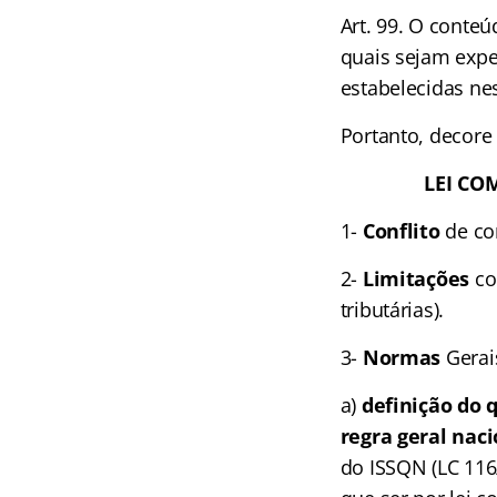
Art. 99. O conte
quais sejam expe
estabelecidas nes
Portanto, decore
LEI COMPL
1-
Conflito
de co
2-
Limitações
con
tributárias).
3-
Normas
Gerais
a)
definição do q
regra geral nac
do ISSQN (LC 116/