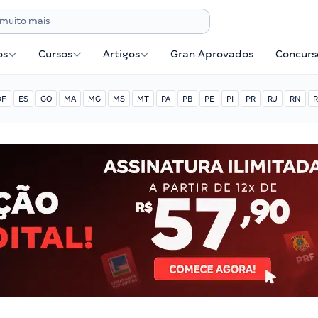
os
Cursos
Artigos
Gran Aprovados
Concurse
DF
ES
GO
MA
MG
MS
MT
PA
PB
PE
PI
PR
RJ
RN
R