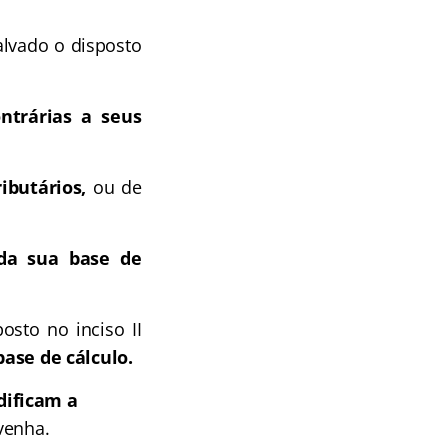
alvado o disposto
ntrárias a seus
ributários,
ou de
 da sua base de
osto no inciso II
ase de cálculo.
dificam a
venha.