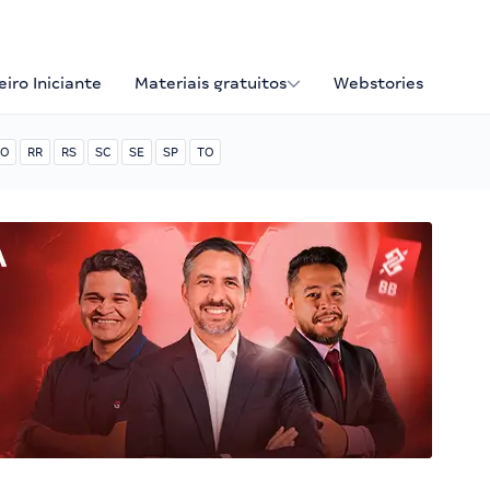
iro Iniciante
Materiais gratuitos
Webstories
O
RR
RS
SC
SE
SP
TO