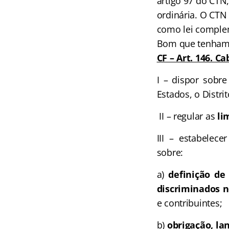
artigo 97 do CTN,
ordinária. O CTN
como lei comple
Bom que tenham 
CF – Art. 146. C
I – dispor sobr
Estados, o Distri
II – regular as
li
III – estabelece
sobre:
a)
definição de
discriminados n
e contribuintes;
b)
obrigação, la