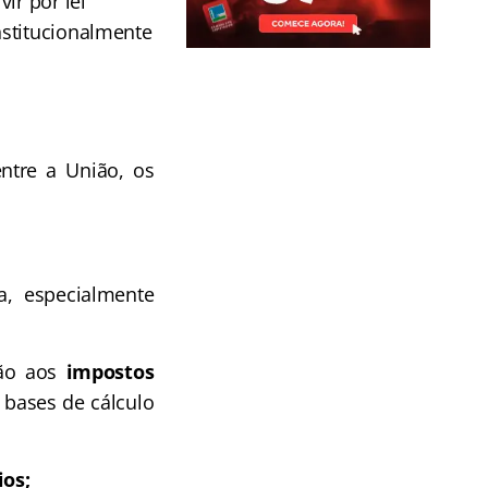
ir por lei
nstitucionalmente
entre a União, os
a, especialmente
ção aos
impostos
 bases de cálculo
ios;