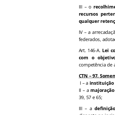
III – o
recolhime
recursos perte
qualquer reten
IV – a arrecadaç
federados, adota
Art. 146-A.
Lei co
com o objetivo
competência de a 
CTN – 97. Somen
I – a
instituição
II – a
majoração
39, 57 e 65;
III – a
definiçã