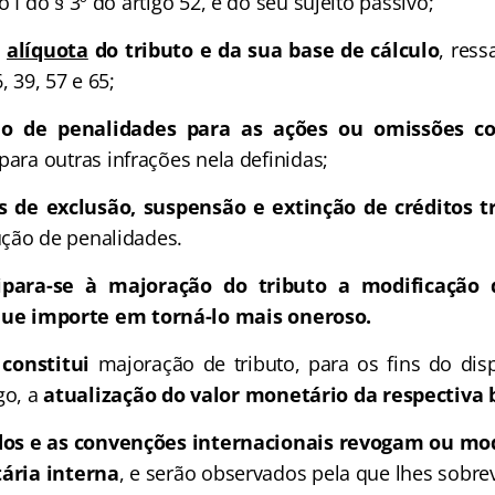
 I do § 3º do artigo 52, e do seu sujeito passivo;
e
alíquota
do tributo e da sua base de cálculo
, ress
, 39, 57 e 65;
o de penalidades para as ações ou omissões co
para outras infrações nela definidas;
s de exclusão, suspensão e extinção de créditos t
ção de penalidades.
ipara-se à majoração do tributo a modificação
 que importe em torná-lo mais oneroso.
constitui
majoração de tributo, para os fins do disp
go, a
atualização do valor monetário da respectiva b
dos e as convenções internacionais revogam ou mo
tária interna
, e serão observados pela que lhes sobre