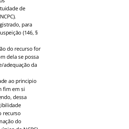
ios
atuidade de
NCPC).
gistrado, para
uspeição (146, §
ção do recurso for
om dela se possa
ade/adequação da
ade ao principio
 fim em si
vendo, dessa
ibilidade
 o recurso
imação do