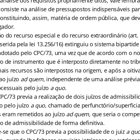
análise dos requisitos propriamente ditos, vale lembra
consiste na análise de pressupostos indispensáveis pa
constituindo, assim, matéria de ordem pública, que de
gador.
 do recurso especial e do recurso extraordinário (art.
serida pela lei 13.256/16) extinguiu o sistema bipartide
 adotado pelo CPC/73, uma vez que de acordo com o n
o de instrumento que é interposto diretamente no tri
mais recursos são interpostos na origem, e após a oitiv
ao juízo
ad quem
, independente de uma análise prévia
cessuais pelo juízo
a quo.
PC/73 previa a realização de dois juízos de admissibil
o pelo juízo
a quo
, chamado de perfunctório/superficia
os eram remetidos ao juízo
ad quem
, que seria o compe
zo de admissibilidade de forma definitiva.
-se que o CPC/73 previa a possibilidade de o juiz
a qu