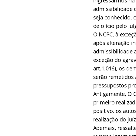
ingressarmos na 
admissibilidade 
seja conhecido, 
de ofício pelo jul
O NCPC, à exceção
após alteração in
admissibilidade
exceção do agrav
art.1.016), os de
serão remetidos 
pressupostos pro
Antigamente, O C
primeiro realizad
positivo, os aut
realização do juí
Ademais, ressalte