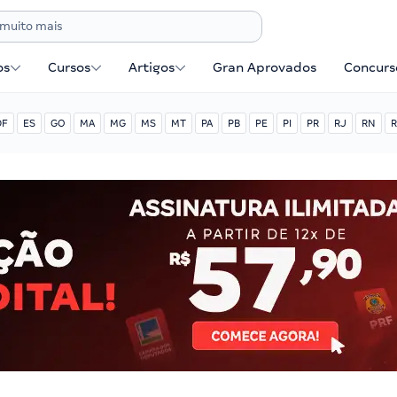
os
Cursos
Artigos
Gran Aprovados
Concurse
DF
ES
GO
MA
MG
MS
MT
PA
PB
PE
PI
PR
RJ
RN
R