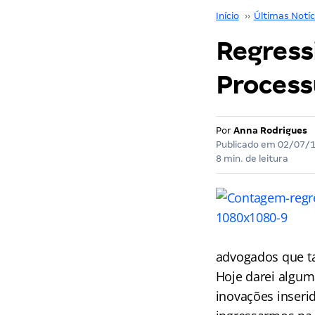
Início
››
Últimas Notíc
Regressi
Processu
Por
Anna Rodrigues
Publicado em
02/07/
8 min. de leitura
advogados que ta
Hoje darei alguma
inovações inseri