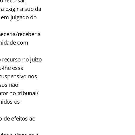
o recursal,
a exigir a subida
o em julgado do
eceria/receberia
rmidade com
 recurso no juízo
u-lhe essa
o suspensivo nos
rsos não
or no tribunal/
chidos os
o de efeitos ao