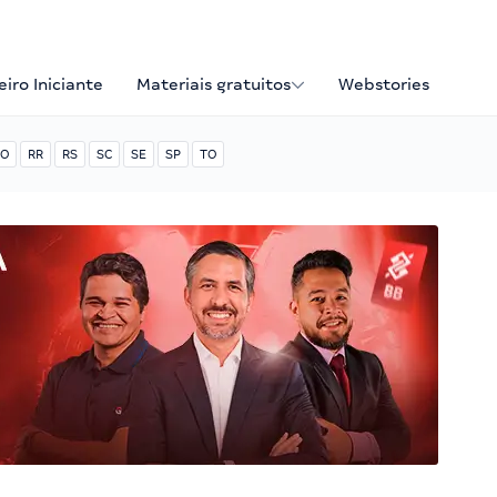
iro Iniciante
Materiais gratuitos
Webstories
O
RR
RS
SC
SE
SP
TO