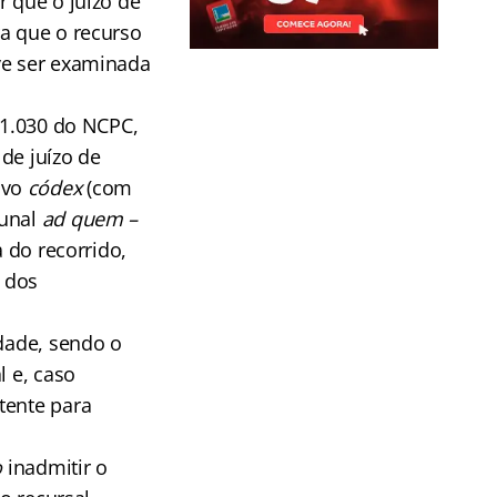
r que o juízo de
ra que o recurso
ve ser examinada
 1.030 do NCPC,
 de juízo de
ovo
códex
(com
bunal
ad quem –
a do recorrido,
 dos
idade, sendo o
l e, caso
tente para
o
inadmitir o