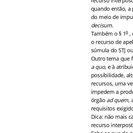
recurso interpost
quando então, a p
do meio de impug
decisum
.
o
Também o § 1
, 
o recurso de ape
súmula do STJ ou
Outro tema que f
a quo
, e à atrib
possibilidade, al
recursos, uma ve
impedem a produç
órgão
ad quem
, 
requisitos exigid
Dica: não mais c
recurso interposto