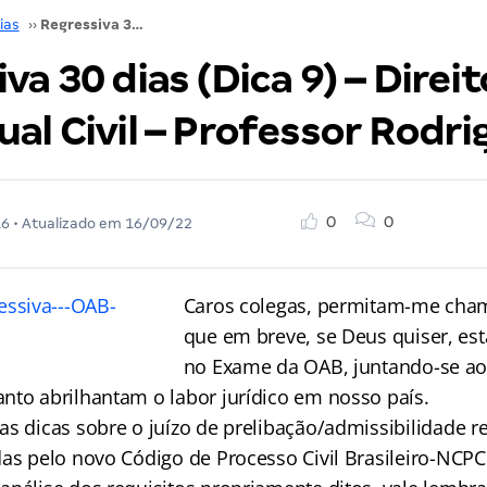
ias
››
Regressiva 30 dias (Dica 9) – Direito Processual Civil – Professor Rodrigo Costa
va 30 dias (Dica 9) – Direit
al Civil – Professor Rodri
0
0
16
• Atualizado em
16/09/22
Caros colegas, permitam-me cham
que em breve, se Deus quiser, es
no Exame da OAB, juntando-se a
nto abrilhantam o labor jurídico em nosso país.
s dicas sobre o juízo de prelibação/admissibilidade re
das pelo novo Código de Processo Civil Brasileiro-NCPC