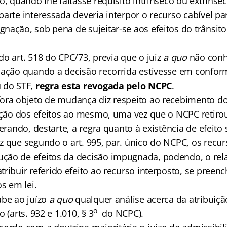
o, quando lhe faltasse requisito intrínseco ou extrínsec
arte interessada deveria interpor o recurso cabível par
nação, sob pena de sujeitar-se aos efeitos do trânsit
do art. 518 do CPC/73, previa que o juiz
a quo
não conh
lação quando a decisão recorrida estivesse em confo
 do STF,
regra esta revogada pelo NCPC
.
ora objeto de mudança diz respeito ao recebimento do
uição dos efeitos ao mesmo, uma vez que o NCPC retiro
terando, destarte, a regra quanto à existência de efeit
z que segundo o art. 995, par. único do NCPC, os recu
ão de efeitos da decisão impugnada, podendo, o relat
atribuir referido efeito ao recurso interposto, se preen
os em lei.
abe ao juízo
a quo
qualquer análise acerca da atribuiçã
o
 (arts. 932 e 1.010, § 3
do NCPC).