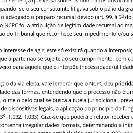
o da sentença que versa sobre os honorários advocatíc
ando, se o seu constituinte litigava sob o pálio da gr
o
á o advogado o preparo recursal devido (art. 99, § 5
do 
o NCPC foi a atribuição de legitimidade recursal ao ma
são do Tribunal que reconhece seu impedimento e/ou s
 interesse de agir, este só existirá quando a interposi
que a parte não se sujeite ao seu cumprimento, bem c
oveito para aquele que o interpõe (necessidade/utilid
ão da via eleita, vale lembrar que o NCPC deu priorid
dade das formas, entendendo que o processo não é um
o meio pelo qual se busca a tutela jurisdicional, pre
de dispositivos legais, a aplicação do principio da fung
o
 3
; 1.032; 1.033). Gize-se que poderá o relator receber
contenha irregularidades formais, determinando a int