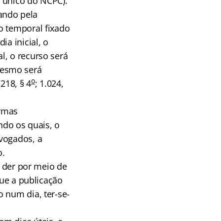
. único do NCPC).
ando pela
o temporal fixado
ia inicial, o
l, o recurso será
mesmo será
o
218, § 4
; 1.024,
ormas
ndo os quais, o
vogados, a
o.
e der por meio de
que a publicação
 num dia, ter-se-