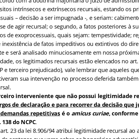
cordo com a doutrina majoritária o juízo de admissibil
sitos intrínsecos e extrínsecos recursais, estando os p
suais – decisão a ser impugnada -, e seriam: cabiment
sse de agir recursal; o segundo, a fatos posteriores à s
 de exoprocessuais, quais sejam: tempestividade; re
 inexistência de fatos impeditivos ou extintivos do dire
te e será analisado minuciosamente em nossa próxima
idade, os legitimados recursais estão elencados no art
P e terceiro prejudicado), vale lembrar que aqueles qu
 tiveram sua intervenção no processo deferida também
rsal.
rceiro interveniente que não possui legitimidade r
gos de declaração e para recorrer da decisão que j
 demandas repetitivas
é o
amicus curiae
, conforme
. 138 do NCPC
.
rt. 23 da lei 8.906/94 atribui legitimidade recursal a