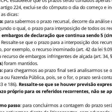
NCPC estabelece que os prazos serão contados apenas e
artigo 224, exclui-se do cômputo o dia do começo e inc
as dicas:
o:
para sabermos o prazo recursal, decorre da análise 
gundo o qual, o prazo para interposição de todos os re
 embargos de declaração que continua sendo 5 (cin
. Ressalte-se que o prazo para a interposição dos recu
o, por exemplo, o recurso inominado (art. 42 da lei 9.0
recurso de embargos infringentes de alçada (art. 34, §
s
) foram mantidos.
o:
para chegarmos ao prazo final será analisarmos se o
a ou Fazenda Pública, pois, se o for, o prazo será con
83 e 186).
Ressalte-se que se houver previsão expres
azo próprio para os referidos recorrentes, não se ap
timo passo
: para concluirmos a contagem do prazo será 