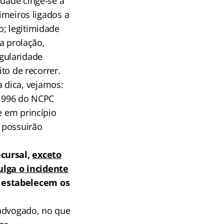
idade cinge-se à
rimeiros ligados a
o; legitimidade
ua prolação,
gularidade
ito de recorrer.
 dica, vejamos:
. 996 do NCPC
e em princípio
 possuirão
ecursal,
exceto
ulga o incidente
 estabelecem os
o advogado, no que