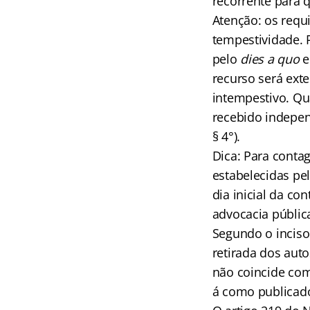
recorrente para q
Atenção: os requ
tempestividade. 
pelo
dies a quo
e
recurso será ext
intempestivo. Q
recebido independ
§ 4°).
Dica: Para conta
estabelecidas pel
dia inicial da c
advocacia públic
Segundo o inciso 
retirada dos auto
não coincide com
á como publicado