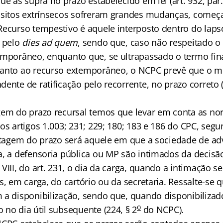
ue as supra no prazo estabelecido em lei (art. 932, par
isitos extrínsecos sofreram grandes mudanças, começ
Recurso tempestivo é aquele interposto dentro do laps
 pelo
dies ad quem
, sendo que, caso não respeitado o d
emporâneo, enquanto que, se ultrapassado o termo fina
uanto ao recurso extemporâneo, o NCPC prevê que o 
ente de ratificação pelo recorrente, no prazo correto (
gem do prazo recursal temos que levar em conta as n
os artigos 1.003; 231; 229; 180; 183 e 186 do CPC, segu
ontagem do prazo será aquele em que a sociedade de ad
a, a defensoria pública ou MP são intimados da decisã
VIII, do art. 231, o dia da carga, quando a intimação s
s, em carga, do cartório ou da secretaria. Ressalte-se 
 a disponibilização, sendo que, quando disponibilizado
o
 no dia útil subsequente (224, § 2
do NCPC).