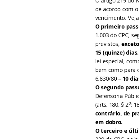
O artigo 219 do 
de acordo com o 
vencimento. Veja 
O primeiro pass
1.003 do CPC, se
previstos,
exceto
15 (quinze) dias
lei especial, com
bem como para o 
6.830/80 –
10 dia
O segundo pass
Defensoria Públic
o
(arts. 180, § 2
; 1
contrário, de pr
em dobro.
O terceiro e úl