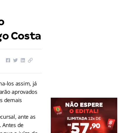
o
go Costa
a-los assim, já
tarão aprovados
os demais
cursal, ante as
. Antes de