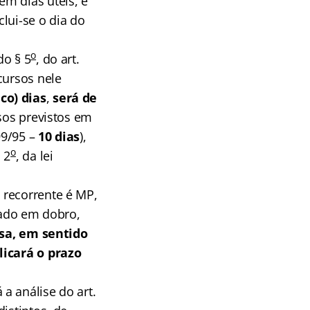
m dias úteis, e
lui-se o dia do
o
do § 5
, do art.
cursos nele
co) dias
,
será de
rsos previstos em
99/95 –
10 dias
),
o
 2
, da lei
 recorrente é MP,
tado em dobro,
sa, em sentido
licará o prazo
a análise do art.