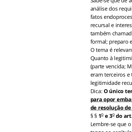
Sabe-se que de a
análise dos requi
fatos endoproces
recursal e intere
também chamados
formal; preparo e
O tema é relevan
Quanto à legitim
(parte vencida; M
eram terceiros e
legitimidade recu
Dica:
O único te
para opor embar
de resolução de
o
o
§ §
1
e 3
do art
Lembre-se que o a