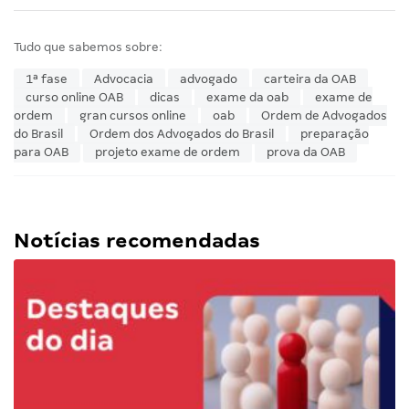
Tudo que sabemos sobre:
1ª fase
Advocacia
advogado
carteira da OAB
curso online OAB
dicas
exame da oab
exame de
ordem
gran cursos online
oab
Ordem de Advogados
do Brasil
Ordem dos Advogados do Brasil
preparação
para OAB
projeto exame de ordem
prova da OAB
Notícias recomendadas