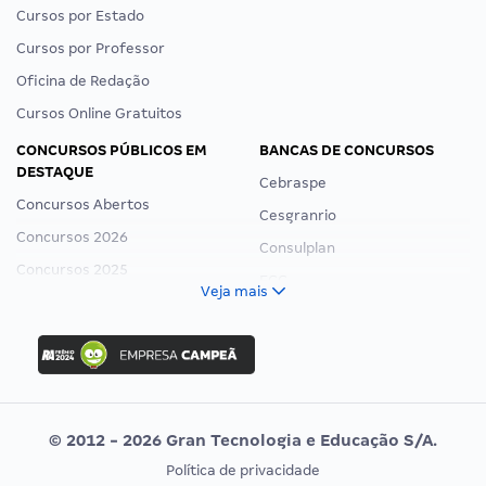
Cursos por Estado
Cursos por Professor
Oficina de Redação
Cursos Online Gratuitos
CONCURSOS PÚBLICOS EM
BANCAS DE CONCURSOS
DESTAQUE
Cebraspe
Concursos Abertos
Cesgranrio
Concursos 2026
Consulplan
Concursos 2025
FCC
Veja mais
Concurso Nacional Unificado
FGV
Concurso Ibama
Idecan
Concurso MPU
Selecon
Editais publicados
Uniase
© 2012 - 2026 Gran Tecnologia e Educação S/A.
Vunesp
Política de privacidade
CONCURSOS POR PROFISSÃO
EXAME DE ORDEM