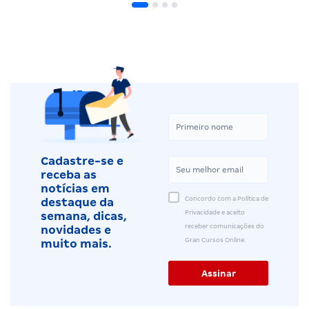
Cadastre-se e
receba as
notícias em
Concordo com a Política de
destaque da
Privacidade e aceito
semana, dicas,
receber comunicações do
novidades e
Gran Cursos Online.
muito mais.