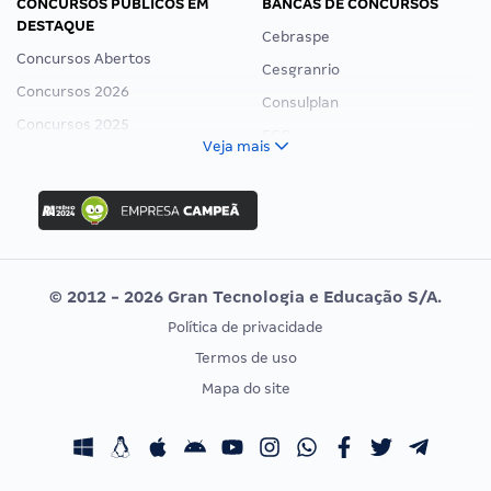
CONCURSOS PÚBLICOS EM
BANCAS DE CONCURSOS
DESTAQUE
Cebraspe
Concursos Abertos
Cesgranrio
Concursos 2026
Consulplan
Concursos 2025
FCC
Veja mais
Concurso Nacional Unificado
FGV
Concurso Ibama
Idecan
Concurso MPU
Selecon
Editais publicados
Uniase
© 2012 - 2026 Gran Tecnologia e Educação S/A.
Vunesp
Política de privacidade
CONCURSOS POR PROFISSÃO
EXAME DE ORDEM
Termos de uso
Concursos Administrativos
OAB
Mapa do site
Concursos Educação
Prova OAB
Concursos Fiscais
Calendário OAB
Concursos Jurídicos
Questões OAB