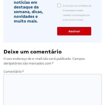
notícias em
Concordo com a Política de
destaque da
Privacidade e aceito
semana, dicas,
receber comunicações do
novidades e
Gran Cursos Online.
muito mais.
Deixe um comentário
O seu endereço de e-mail não será publicado.
Campos
obrigatórios são marcados com
*
Comentário
*