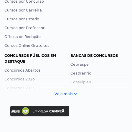
Cursos por Concurso
Cursos por Carreira
Cursos por Estado
Cursos por Professor
Oficina de Redação
Cursos Online Gratuitos
CONCURSOS PÚBLICOS EM
BANCAS DE CONCURSOS
DESTAQUE
Cebraspe
Concursos Abertos
Cesgranrio
Concursos 2026
Consulplan
Concursos 2025
FCC
Veja mais
Concurso Nacional Unificado
FGV
Concurso Ibama
Idecan
Concurso MPU
Selecon
Editais publicados
Uniase