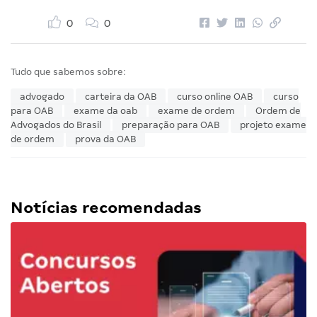
0
0
Tudo que sabemos sobre:
advogado
carteira da OAB
curso online OAB
curso
para OAB
exame da oab
exame de ordem
Ordem de
Advogados do Brasil
preparação para OAB
projeto exame
de ordem
prova da OAB
Notícias recomendadas