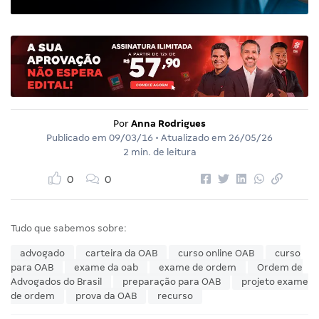
Por
Anna Rodrigues
Publicado em
09/03/16
• Atualizado em
26/05/26
2 min. de leitura
0
0
Tudo que sabemos sobre:
advogado
carteira da OAB
curso online OAB
curso
para OAB
exame da oab
exame de ordem
Ordem de
Advogados do Brasil
preparação para OAB
projeto exame
de ordem
prova da OAB
recurso