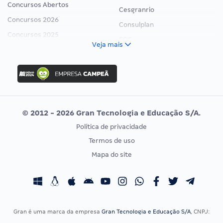
Concursos Abertos
Cesgranrio
Concursos 2026
Consulplan
Concursos 2025
FCC
Veja mais
Concurso Nacional Unificado
FGV
Concurso Ibama
Idecan
Concurso MPU
Selecon
Editais publicados
Uniase
© 2012 - 2026 Gran Tecnologia e Educação S/A.
Vunesp
Política de privacidade
CONCURSOS POR PROFISSÃO
EXAME DE ORDEM
Termos de uso
Concursos Administrativos
OAB
Mapa do site
Concursos Educação
Prova OAB
Concursos Fiscais
Calendário OAB
Concursos Jurídicos
Questões OAB
Concursos Militares
Recursos OAB
Gran é uma marca da empresa
Gran Tecnologia e Educação S/A
, CNPJ:
Concursos Policiais
Exame de Ordem