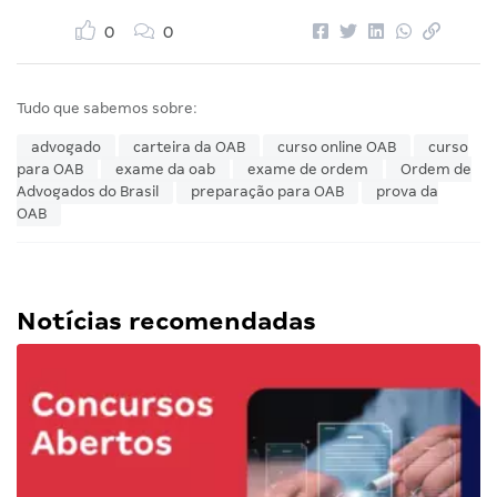
0
0
Tudo que sabemos sobre:
advogado
carteira da OAB
curso online OAB
curso
para OAB
exame da oab
exame de ordem
Ordem de
Advogados do Brasil
preparação para OAB
prova da
OAB
Notícias recomendadas