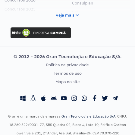
Concursos 2026
Consulplan
Concursos 2025
FCC
Veja mais
Concurso Nacional Unificado
FGV
Concurso Ibama
Idecan
Concurso MPU
Selecon
Editais publicados
Uniase
© 2012 - 2026 Gran Tecnologia e Educação S/A.
Vunesp
Política de privacidade
CONCURSOS POR PROFISSÃO
EXAME DE ORDEM
Termos de uso
Concursos Administrativos
OAB
Mapa do site
Concursos Educação
Prova OAB
Concursos Fiscais
Calendário OAB
Concursos Jurídicos
Questões OAB
Concursos Militares
Recursos OAB
Gran é uma marca da empresa
Gran Tecnologia e Educação S/A
, CNPJ:
Concursos Policiais
Exame de Ordem
18.260.822/0001-77, SBS Quadra 02, Bloco J, Lote 10, Edifício Carlton
Concursos Saúde
Tower, Sala 201, 2º Andar, Asa Sul, Brasília-DF, CEP 70.070-120.