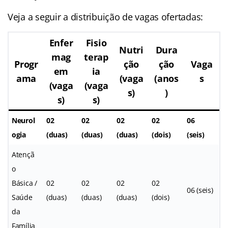
Veja a seguir a distribuição de vagas ofertadas:
Enfer
Fisio
Nutri
Dura
mag
terap
Progr
ção
ção
Vaga
em
ia
ama
(vaga
(anos
s
(vaga
(vaga
s)
)
s)
s)
Neurol
02
02
02
02
06
ogia
(duas)
(duas)
(duas)
(dois)
(seis)
Atençã
o
Básica /
02
02
02
02
06 (seis)
Saúde
(duas)
(duas)
(duas)
(dois)
da
Família