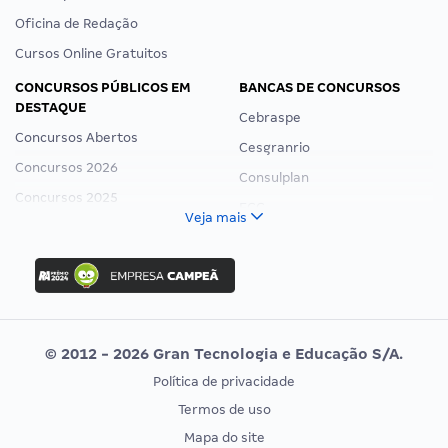
Oficina de Redação
Cursos Online Gratuitos
CONCURSOS PÚBLICOS EM
BANCAS DE CONCURSOS
DESTAQUE
Cebraspe
Concursos Abertos
Cesgranrio
Concursos 2026
Consulplan
Concursos 2025
FCC
Veja mais
Concurso Nacional Unificado
FGV
Concurso Ibama
Idecan
Concurso MPU
Selecon
Editais publicados
Uniase
© 2012 - 2026 Gran Tecnologia e Educação S/A.
Vunesp
Política de privacidade
CONCURSOS POR PROFISSÃO
EXAME DE ORDEM
Termos de uso
Concursos Administrativos
OAB
Mapa do site