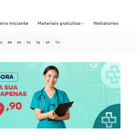
iro Iniciante
Materiais gratuitos
Webstories
O
RR
RS
SC
SE
SP
TO