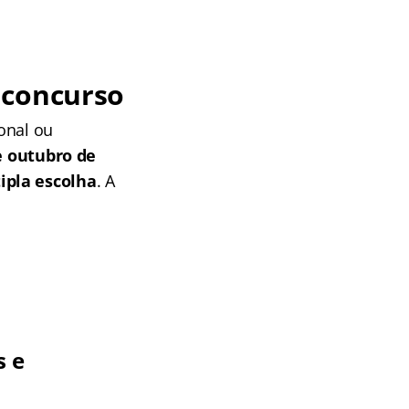
 concurso
onal ou
e outubro de
ipla escolha
. A
s e