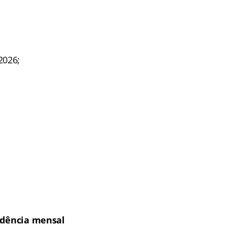
2026;
idência
mensal