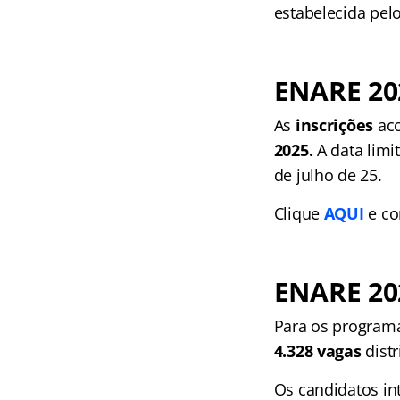
estabelecida pel
ENARE 202
As
inscrições
ac
2025.
A data lim
de julho de 25.
Clique
AQUI
e co
ENARE 20
Para os programas
4.328 vagas
distr
Os candidatos in