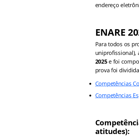
endereço eletrôn
ENARE 20
Para todos os pr
uniprofissional),
2025
e foi comp
prova foi dividid
Competências C
Competências Esp
Competência
atitudes):