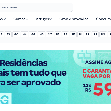
os
Cursos
Artigos
Gran Aprovados
Concurse
DF
ES
GO
MA
MG
MS
MT
PA
PB
PE
PI
PR
RJ
RN
R