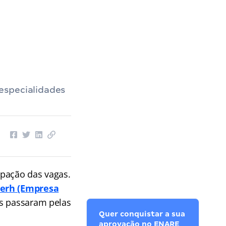
especialidades
pação das vagas.
serh (Empresa
os passaram pelas
Quer conquistar a sua
aprovação no ENARE