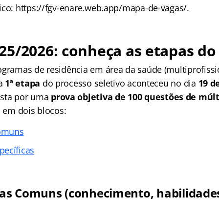
ico: https://fgv-enare.web.app/mapa-de-vagas/.
25/2026: conheça as etapas do
ogramas de residência em área da saúde (multiprofissi
 a
1ª etapa
do processo seletivo aconteceu no dia
19 d
osta por uma
prova objetiva
de 100 questões de múlt
a em dois blocos:
omuns
ecíficas
s Comuns (conhecimento, habilidade