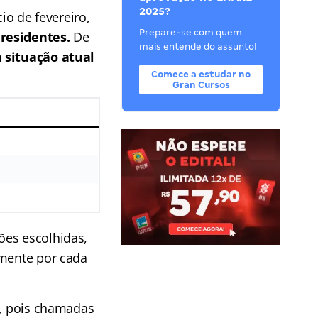
2025?
io de fevereiro,
Prepare-se com quem
 residentes.
De
mais entende do assunto!
a situação atual
Comece a estudar no
Gran Cursos
ões escolhidas,
lmente por cada
l, pois chamadas