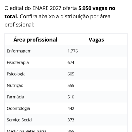
O edital do ENARE 2027 oferta
5.950 vagas no
total.
Confira abaixo a distribuição por área
profissional:
Área profissional
Vagas
Enfermagem
1.776
Fisioterapia
674
Psicologia
605
Nutrição
555
Farmácia
510
Odontologia
442
Serviço Social
373
Medicina Veterinária
355