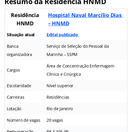
Resumo da Residência HNMD
Residência
Hospital Naval Marcílio Dias
HNMD
– HNMD
Situação atual
Edital publicado
Banca
Serviço de Seleção do Pessoal da
organizadora
Marinha – SSPM
Área de Concentração Enfermagem
Cargos
Clínica e Cirúrgica
Escolaridade
Nível superior
Carreiras
Residências
Lotação
Rio de Janeiro
Número de vagas
20 vagas
Remuneração
R$ 4.106,09