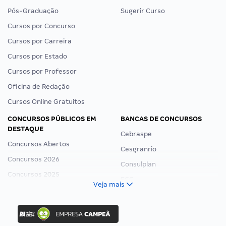
Pós-Graduação
Sugerir Curso
Cursos por Concurso
Cursos por Carreira
Cursos por Estado
Cursos por Professor
Oficina de Redação
Cursos Online Gratuitos
CONCURSOS PÚBLICOS EM
BANCAS DE CONCURSOS
DESTAQUE
Cebraspe
Concursos Abertos
Cesgranrio
Concursos 2026
Consulplan
Concursos 2025
FCC
Veja mais
Concurso Nacional Unificado
FGV
Concurso Ibama
Idecan
Concurso MPU
Selecon