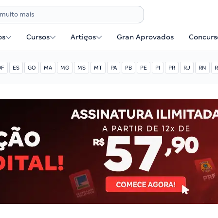
os
Cursos
Artigos
Gran Aprovados
Concurse
DF
ES
GO
MA
MG
MS
MT
PA
PB
PE
PI
PR
RJ
RN
R