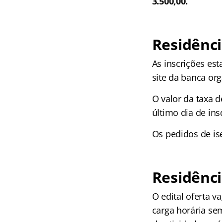
3.500,00.
Residênci
As inscrições est
site da banca org
O valor da taxa d
último dia de ins
Os pedidos de is
Residênci
O edital oferta v
carga horária sem