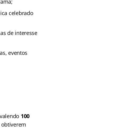
rama;
ica celebrado
as de interesse
ras, eventos
 valendo
100
 obtiverem