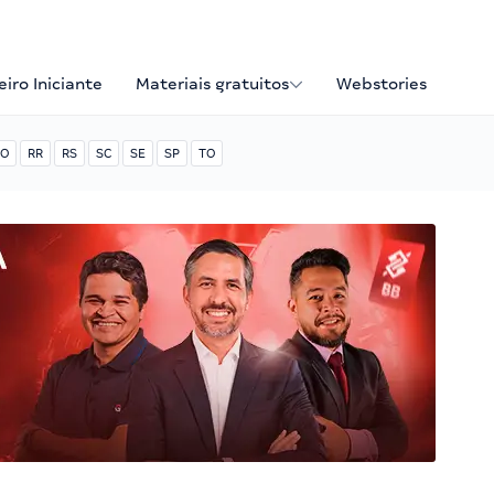
iro Iniciante
Materiais gratuitos
Webstories
O
RR
RS
SC
SE
SP
TO