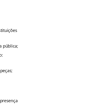
tituições
a pública;
o:
 peças;
 presença