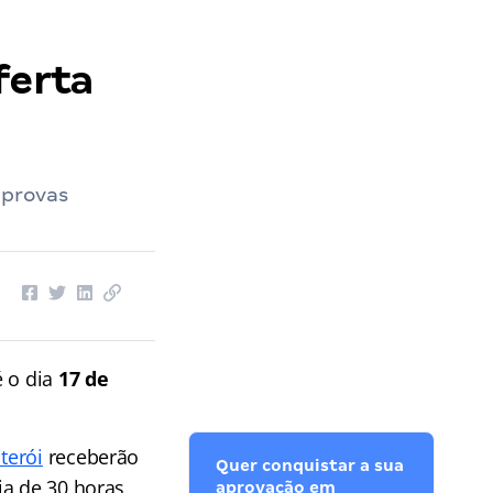
ferta
 provas
é o dia
17 de
terói
receberão
Quer conquistar a sua
ia de 30 horas
aprovação em