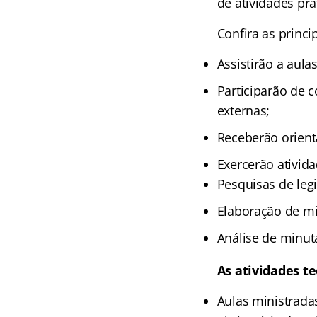
de atividades prá
Confira as princi
Assistirão a aulas
Participarão de 
externas;
Receberão orienta
Exercerão ativid
Pesquisas de legi
Elaboração de min
Análise de minuta
As atividades t
Aulas ministrad