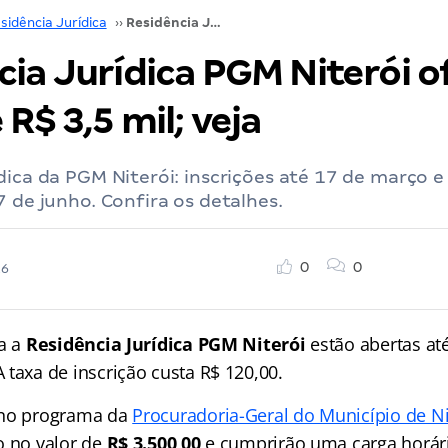
sidência Jurídica
››
Residência Jurídica PGM Niterói oferta bolsa de R$ 3,5 mil; veja
cia Jurídica PGM Niterói o
 R$ 3,5 mil; veja
dica da PGM Niterói: inscrições até 17 de março e
7 de junho. Confira os detalhes.
0
0
26
ra a
Residência Jurídica PGM Niterói
estão abertas at
 taxa de inscrição custa R$ 120,00.
 no programa da
Procuradoria-Geral do Município de Ni
o no valor de
R$ 3.500,00
e cumprirão uma carga horár