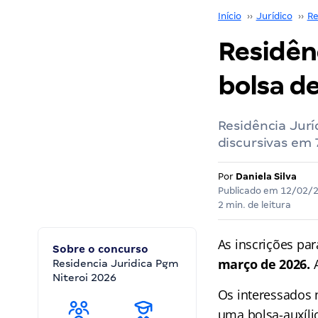
Início
››
Jurídico
››
Re
Residên
bolsa de
Residência Jurí
discursivas em 
Por
Daniela Silva
Publicado em
12/02/
2 min. de leitura
As inscrições pa
Sobre o concurso
março de 2026.
A
Residencia Juridica Pgm
Niteroi 2026
Os interessados
uma bolsa-auxíli