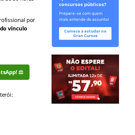
concursos públicos?
Prepare-se com quem
ofissional por
mais entende do assunto!
do vínculo
Comece a estudar no
Gran Cursos
tsApp! ⚖️
erói: