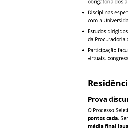
obrigatória dos 
Disciplinas espe
com a Universida
Estudos dirigido
da Procuradoria 
Participação facu
virtuais, congres
Residênci
Prova discur
O Processo Selet
pontos cada
. Se
média final igua