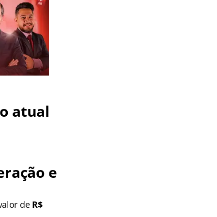
o atual
eração e
valor de
R$