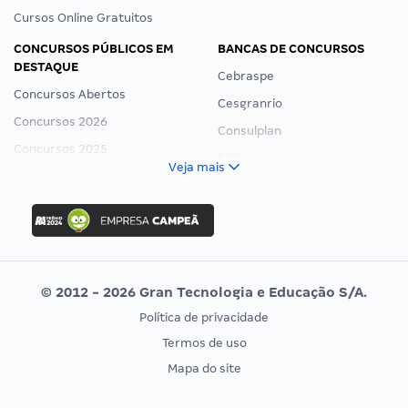
Cursos Online Gratuitos
CONCURSOS PÚBLICOS EM
BANCAS DE CONCURSOS
DESTAQUE
Cebraspe
Concursos Abertos
Cesgranrio
Concursos 2026
Consulplan
Concursos 2025
FCC
Veja mais
Concurso Nacional Unificado
FGV
Concurso Ibama
Idecan
Concurso MPU
Selecon
Editais publicados
Uniase
© 2012 - 2026 Gran Tecnologia e Educação S/A.
Vunesp
Política de privacidade
CONCURSOS POR PROFISSÃO
EXAME DE ORDEM
Termos de uso
Concursos Administrativos
OAB
Mapa do site
Concursos Educação
Prova OAB
Concursos Fiscais
Calendário OAB