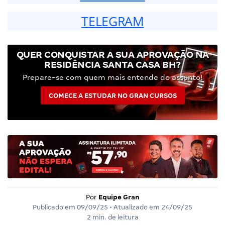
TELEGRAM
QUER CONQUISTAR A SUA APROVAÇÃO NA
RESIDÊNCIA SANTA CASA BH?
Prepare-se com quem mais entende do assunto!
COMECE A ESTUDAR NO GRAN CURSOS
Por
Equipe Gran
Publicado em
09/09/25
• Atualizado em
24/09/25
2 min. de leitura