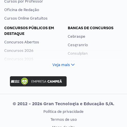
Cursos por Professor
Oficina de Redação
Cursos Online Gratuitos
CONCURSOS PÚBLICOS EM
BANCAS DE CONCURSOS
DESTAQUE
Cebraspe
Concursos Abertos
Cesgranrio
Concursos 2026
Consulplan
Concursos 2025
FCC
Veja mais
Concurso Nacional Unificado
FGV
Concurso Ibama
Idecan
Concurso MPU
Selecon
Editais publicados
Uniase
© 2012 - 2026 Gran Tecnologia e Educação S/A.
Vunesp
Política de privacidade
CONCURSOS POR PROFISSÃO
EXAME DE ORDEM
Termos de uso
Concursos Administrativos
OAB