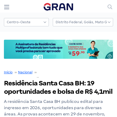
Início
››
Nacional
››
Residências Multiprofissionais
››
Residência Santa Casa BH: 19 oportunidades e 
Residência Santa Casa BH: 19
oportunidades e bolsa de R$ 4,1mil
A residência Santa Casa BH publicou edital para
ingresso em 2026, oportunidades para diversas
áreas. As provas acontecem em 29 de novembro,