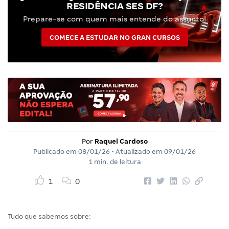
RESIDÊNCIA SES DF?
Prepare-se com quem mais entende do assunto!
COMECE A ESTUDAR NO GRAN CURSOS
Por
Raquel Cardoso
Publicado em
08/01/26
• Atualizado em
09/01/26
1 min. de leitura
1
0
Tudo que sabemos sobre: