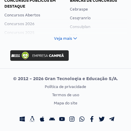
CONCURSOS PÚBLICOS EM
BANCAS DE CONCURSOS
DESTAQUE
Cebraspe
Concursos Abertos
Cesgranrio
Concursos 2026
Consulplan
Concursos 2025
FCC
Veja mais
Concurso Nacional Unificado
FGV
Concurso Ibama
Idecan
Concurso MPU
Selecon
Editais publicados
Uniase
© 2012 - 2026 Gran Tecnologia e Educação S/A.
Vunesp
Política de privacidade
CONCURSOS POR PROFISSÃO
EXAME DE ORDEM
Termos de uso
Concursos Administrativos
OAB
Mapa do site
Concursos Educação
Prova OAB
Concursos Fiscais
Calendário OAB
Concursos Jurídicos
Questões OAB