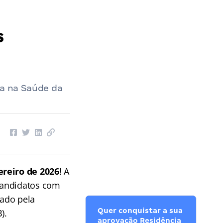
s
ga na Saúde da
ereiro de 2026
! A
candidatos com
zado pela
Quer conquistar a sua
).
aprovação Residência