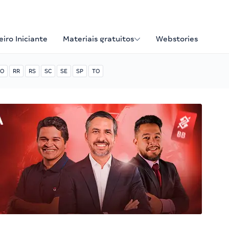
iro Iniciante
Materiais gratuitos
Webstories
O
RR
RS
SC
SE
SP
TO