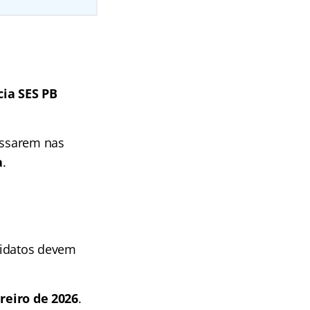
ia SES PB
ressarem nas
a
.
didatos devem
ereiro de 2026
.