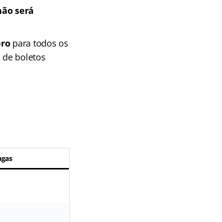
não será
ero
para todos os
 de boletos
agas