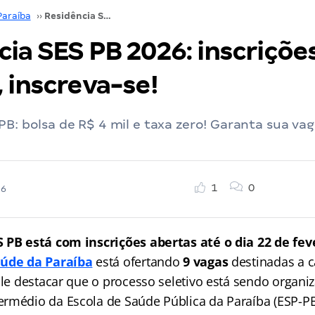
Paraíba
››
Residência SES PB 2026: inscrições abertas, inscreva-se!
ia SES PB 2026: inscriçõe
 inscreva-se!
PB: bolsa de R$ 4 mil e taxa zero! Garanta sua va
1
0
26
 PB está com inscrições abertas até o dia 22 de fev
aúde da Paraíba
está ofertando
9 vagas
destinadas a 
ale destacar que o processo seletivo está sendo organi
rmédio da Escola de Saúde Pública da Paraíba (ESP-PB