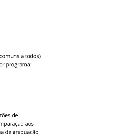
 (comuns a todos)
por programa:
stões de
omparação aos
ea de graduação