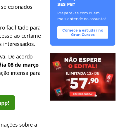
SES PB?
s selecionados
Prepare-se com quem
mais entende do assunto!
ro facilitado para
Comece a estudar no
acesso ao certame
Gran Cursos
s interessados.
iva. De acordo
dia 08 de março
ção intensa para
app!
rmações sobre a