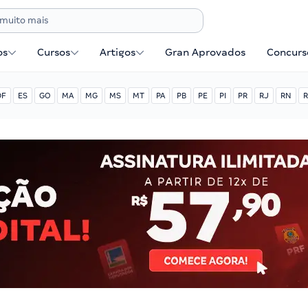
os
Cursos
Artigos
Gran Aprovados
Concurse
DF
ES
GO
MA
MG
MS
MT
PA
PB
PE
PI
PR
RJ
RN
R