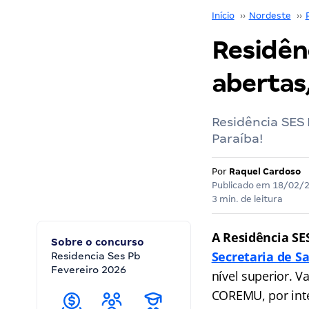
Início
››
Nordeste
››
Residênc
abertas,
Residência SES 
Paraíba!
Por
Raquel Cardoso
Publicado em
18/02/
3 min. de leitura
A Residência SES
Sobre o concurso
Secretaria de S
Residencia Ses Pb
Fevereiro 2026
nível superior. V
COREMU, por inte