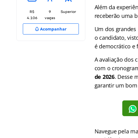
Além da experiên
R$
9
Superior
receberão uma b
4.106
vagas
Um dos grandes d
Acompanhar
o candidato, vist
é democrático e 
A avaliação dos 
com o cronograma
de 2026
. Desse 
garantir um bom
Navegue pela mat