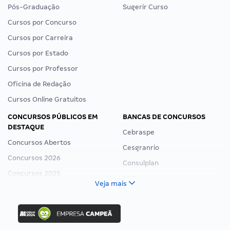
Pós-Graduação
Sugerir Curso
Cursos por Concurso
Cursos por Carreira
Cursos por Estado
Cursos por Professor
Oficina de Redação
Cursos Online Gratuitos
CONCURSOS PÚBLICOS EM
BANCAS DE CONCURSOS
DESTAQUE
Cebraspe
Concursos Abertos
Cesgranrio
Concursos 2026
Consulplan
Concursos 2025
FCC
Veja mais
Concurso Nacional Unificado
FGV
Concurso Ibama
Idecan
Concurso MPU
Selecon