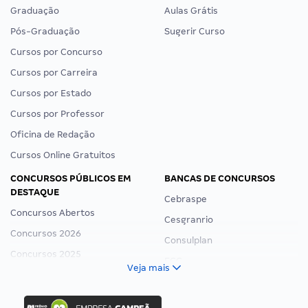
Graduação
Aulas Grátis
Pós-Graduação
Sugerir Curso
Cursos por Concurso
Cursos por Carreira
Cursos por Estado
Cursos por Professor
Oficina de Redação
Cursos Online Gratuitos
CONCURSOS PÚBLICOS EM
BANCAS DE CONCURSOS
DESTAQUE
Cebraspe
Concursos Abertos
Cesgranrio
Concursos 2026
Consulplan
Concursos 2025
FCC
Veja mais
Concurso Nacional Unificado
FGV
Concurso Ibama
Idecan