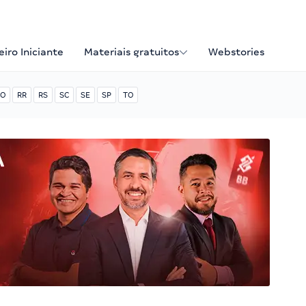
iro Iniciante
Materiais gratuitos
Webstories
O
RR
RS
SC
SE
SP
TO