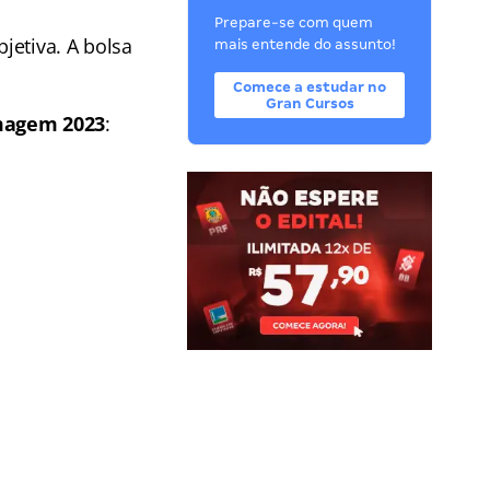
Prepare-se com quem
jetiva. A bolsa
mais entende do assunto!
Comece a estudar no
Gran Cursos
magem 2023
: