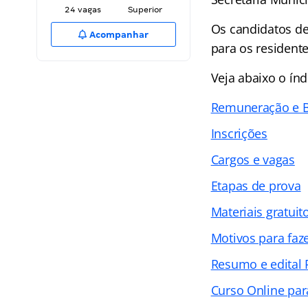
24 vagas
Superior
Os candidatos dev
Acompanhar
para os residente
Veja abaixo o
índ
Remuneração e B
Inscrições
Cargos e vagas
Etapas de prova
Materiais gratuit
Motivos para faze
Resumo e edital 
Curso Online par