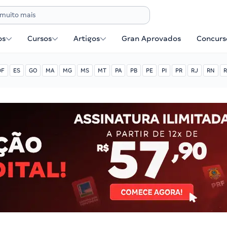
os
Cursos
Artigos
Gran Aprovados
Concurse
DF
ES
GO
MA
MG
MS
MT
PA
PB
PE
PI
PR
RJ
RN
R