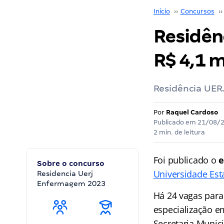
Início
››
Concursos
››
Residên
R$ 4,1 mi
Residência UERJ
Por
Raquel Cardoso
Publicado em
21/08/
2 min. de leitura
Foi publicado o
e
Sobre o concurso
Universidade Est
Residencia Uerj
Enfermagem 2023
Há 24 vagas para
especialização e
Secretaria Munici