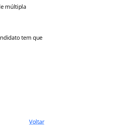
de múltipla
andidato tem que
Voltar