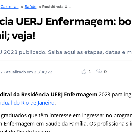
Carreiras
››
Saúde
››
Residência UERJ Enfermagem: bolsa de R$ 4,1 mil; veja!
cia UERJ Enfermagem: bo
l; veja!
 2023 publicado. Saiba aqui as etapas, datas e m
1
0
22
• Atualizado em
23/08/22
dital da Residência UERJ Enfermagem
2023 para ing
adual do Rio de Janeiro
.
 graduados que têm interesse em ingressar no progra
m Enfermagem em Saúde da Família. Os profissionais i
pal do Rio de Janeiro.