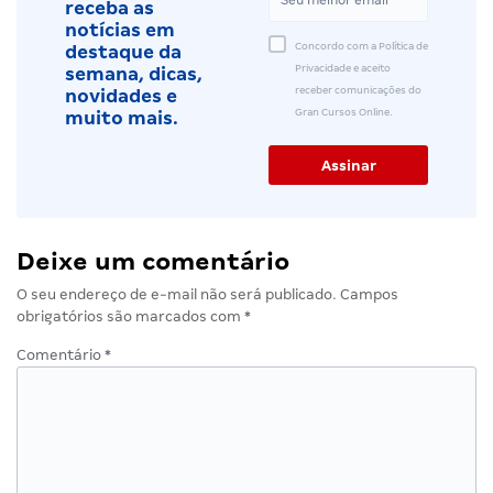
receba as
notícias em
Concordo com a Política de
destaque da
Privacidade e aceito
semana, dicas,
receber comunicações do
novidades e
Gran Cursos Online.
muito mais.
Deixe um comentário
O seu endereço de e-mail não será publicado.
Campos
obrigatórios são marcados com
*
Comentário
*