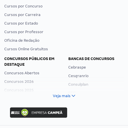
Cursos por Concurso
Cursos por Carreira
Cursos por Estado
Cursos por Professor
Oficina de Redação
Cursos Online Gratuitos
CONCURSOS PÚBLICOS EM
BANCAS DE CONCURSOS
DESTAQUE
Cebraspe
Concursos Abertos
Cesgranrio
Concursos 2026
Consulplan
Concursos 2025
FCC
Veja mais
Concurso Nacional Unificado
FGV
Concurso Ibama
Idecan
Concurso MPU
Selecon
Editais publicados
Uniase