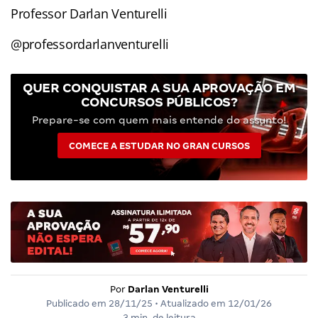
Professor Darlan Venturelli
@professordarlanventurelli
QUER CONQUISTAR A SUA APROVAÇÃO EM
CONCURSOS PÚBLICOS?
Prepare-se com quem mais entende do assunto!
COMECE A ESTUDAR NO GRAN CURSOS
Por
Darlan Venturelli
Publicado em
28/11/25
• Atualizado em
12/01/26
3 min. de leitura