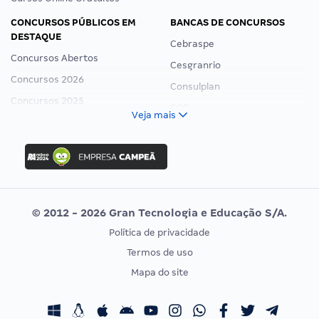
CONCURSOS PÚBLICOS EM
BANCAS DE CONCURSOS
DESTAQUE
Cebraspe
Concursos Abertos
Cesgranrio
Concursos 2026
Consulplan
Concursos 2025
FCC
Veja mais
Concurso Nacional Unificado
FGV
Concurso Ibama
Idecan
Concurso MPU
Selecon
Editais publicados
Uniase
© 2012 - 2026 Gran Tecnologia e Educação S/A.
Vunesp
Política de privacidade
CONCURSOS POR PROFISSÃO
EXAME DE ORDEM
Termos de uso
Concursos Administrativos
OAB
Mapa do site
Concursos Educação
Prova OAB
Concursos Fiscais
Calendário OAB