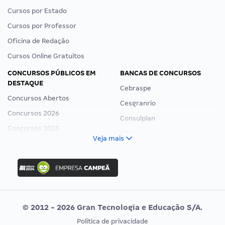
Cursos por Estado
Cursos por Professor
Oficina de Redação
Cursos Online Gratuitos
CONCURSOS PÚBLICOS EM
BANCAS DE CONCURSOS
DESTAQUE
Cebraspe
Concursos Abertos
Cesgranrio
Concursos 2026
Consulplan
Concursos 2025
FCC
Veja mais
Concurso Nacional Unificado
FGV
Concurso Ibama
Idecan
Concurso MPU
Selecon
Editais publicados
Uniase
© 2012 - 2026 Gran Tecnologia e Educação S/A.
Vunesp
Política de privacidade