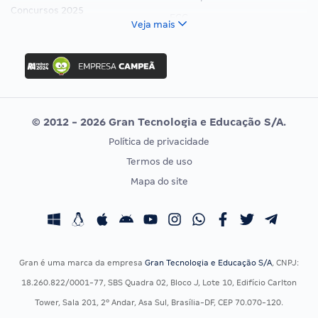
Concursos 2025
FCC
Veja mais
Concurso Nacional Unificado
FGV
Concurso Ibama
Idecan
Concurso MPU
Selecon
Editais publicados
Uniase
© 2012 - 2026 Gran Tecnologia e Educação S/A.
Vunesp
Política de privacidade
CONCURSOS POR PROFISSÃO
EXAME DE ORDEM
Termos de uso
Concursos Administrativos
OAB
Mapa do site
Concursos Educação
Prova OAB
Concursos Fiscais
Calendário OAB
Concursos Jurídicos
Questões OAB
Concursos Militares
Recursos OAB
Gran é uma marca da empresa
Gran Tecnologia e Educação S/A
, CNPJ:
Concursos Policiais
Exame de Ordem
18.260.822/0001-77, SBS Quadra 02, Bloco J, Lote 10, Edifício Carlton
Concursos Saúde
Tower, Sala 201, 2º Andar, Asa Sul, Brasília-DF, CEP 70.070-120.