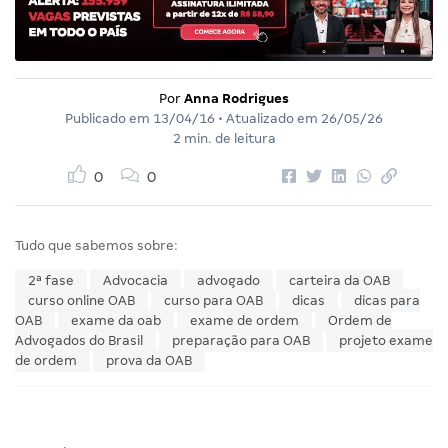
Por
Anna Rodrigues
Publicado em
13/04/16
• Atualizado em
26/05/26
2 min. de leitura
0
0
Tudo que sabemos sobre:
2ª fase
Advocacia
advogado
carteira da OAB
curso online OAB
curso para OAB
dicas
dicas para
OAB
exame da oab
exame de ordem
Ordem de
Advogados do Brasil
preparação para OAB
projeto exame
de ordem
prova da OAB