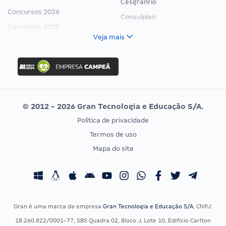
Cesgranrio
Concursos 2026
Consulplan
Concursos 2025
FCC
Veja mais
Concurso Nacional Unificado
FGV
Concurso Ibama
Idecan
Concurso MPU
Selecon
Editais publicados
Uniase
© 2012 - 2026 Gran Tecnologia e Educação S/A.
Vunesp
Política de privacidade
CONCURSOS POR PROFISSÃO
EXAME DE ORDEM
Termos de uso
Concursos Administrativos
OAB
Mapa do site
Concursos Educação
Prova OAB
Concursos Fiscais
Calendário OAB
Concursos Jurídicos
Questões OAB
Concursos Militares
Recursos OAB
Gran é uma marca da empresa
Gran Tecnologia e Educação S/A
, CNPJ:
Concursos Policiais
Exame de Ordem
18.260.822/0001-77, SBS Quadra 02, Bloco J, Lote 10, Edifício Carlton