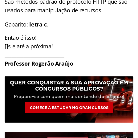
São métodos padrão do protocolo HTTP que são
usados para manipulação de recursos.
Gabarito:
letra c
.
Então é isso!
[]s e até a próxima!
_________________________
Professor Rogerão Araújo
QUER CONQUISTAR A SUA APROVAÇÃO EM
CONCURSOS PÚBLICOS?
Prepare-se com quem mais entende do assunto!
COMECE A ESTUDAR NO GRAN CURSOS