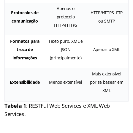
Apenas o
Protocolos de
HTTP/HTTPS, FTP
protocolo
comunicação
ou SMTP
HTTP/HTTPS
Formatos para
Texto puro, XML e
troca de
JSON
Apenas o XML
informações
(principalmente)
Mais extensível
Extensibilidade
Menos extensível
por se basear em
XML
Tabela 1
: RESTFul Web Services e XML Web
Services.