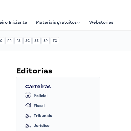
iro Iniciante
Materiais gratuitos
Webstories
O
RR
RS
SC
SE
SP
TO
Editorias
Carreiras
Policial
Fiscal
Tribunais
Jurídico