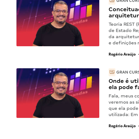
GRAN CURS
Conceituaç
arquitetu
Teoria REST (
de Estado Re
da arquitetu
e definições
Rogério Araújo
GRAN CURS
Onde é uti
ela pode f
Fala, meus c
veremos as s
que ela pode 
utilizada: E
Rogério Araújo