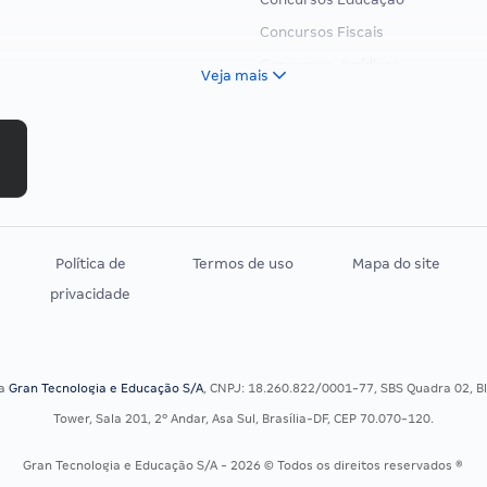
Concursos Fiscais
Concursos Jurídicos
Veja mais
Concursos Militares
Concursos Policiais
Concursos Saúde
Concursos Tribunais
Residência Multiprofissional
Política de
Termos de uso
Mapa do site
privacidade
sa
Gran Tecnologia e Educação S/A
, CNPJ: 18.260.822/0001-77, SBS Quadra 02, Blo
Tower, Sala 201, 2º Andar, Asa Sul, Brasília-DF, CEP 70.070-120.
Gran Tecnologia e Educação S/A - 2026 © Todos os direitos reservados ®