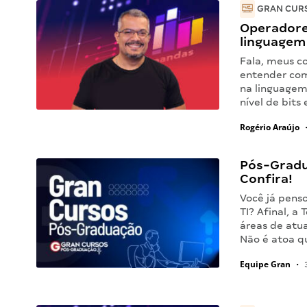
GRAN CURS
Operadores
linguagem
Fala, meus c
entender com
na linguagem
nível de bits
Rogério Araújo
Pós-Gradua
Confira!
Você já pens
TI? Afinal, a
áreas de atu
Não é atoa q
Equipe Gran
•
3