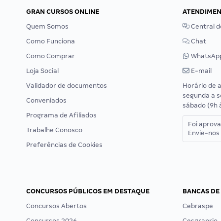
GRAN CURSOS ONLINE
ATENDIME
Quem Somos
Central d
Como Funciona
Chat
Como Comprar
WhatsAp
Loja Social
E-mail
Validador de documentos
Horário de 
segunda a s
Conveniados
sábado (9h 
Programa de Afiliados
Foi aprov
Trabalhe Conosco
Envie-nos 
Preferências de Cookies
CONCURSOS PÚBLICOS EM DESTAQUE
BANCAS DE
Concursos Abertos
Cebraspe
Concursos 2026
Cesgranrio