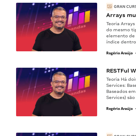
GRAN CURS
Arrays mu
Teoria Array
do mesmo ti
elemento de 
índice dentr
Rogério Araújo
RESTFul W
Teoria Há doi
Services: Ba
Baseados em 
Services) sã
Rogério Araújo