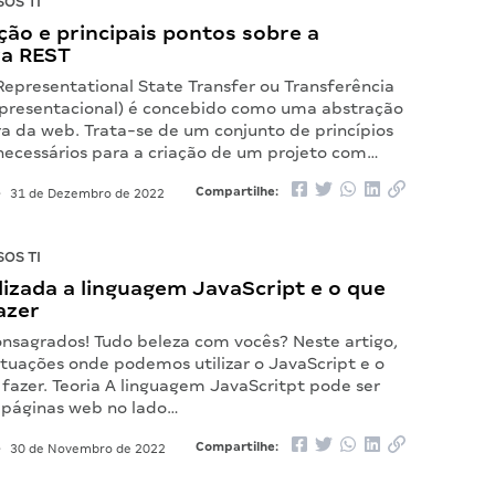
OS TI
ão e principais pontos sobre a
ra REST
Representational State Transfer ou Transferência
presentacional) é concebido como uma abstração
ra da web. Trata-se de um conjunto de princípios
 necessários para a criação de um projeto com…
Compartilhe:
•
31 de Dezembro de 2022
OS TI
lizada a linguagem JavaScript e o que
azer
onsagrados! Tudo beleza com vocês? Neste artigo,
ituações onde podemos utilizar o JavaScript e o
fazer. Teoria A linguagem JavaScritpt pode ser
m páginas web no lado…
Compartilhe:
•
30 de Novembro de 2022