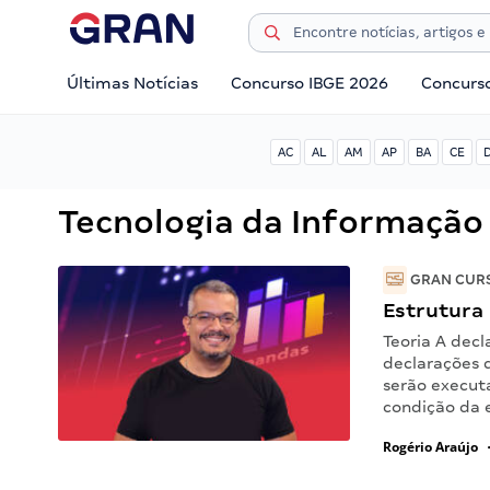
Últimas Notícias
Concurso IBGE 2026
Concurs
AC
AL
AM
AP
BA
CE
Tecnologia da Informação
GRAN CURS
Estrutura 
Teoria A dec
declarações d
serão executa
condição da 
Rogério Araújo