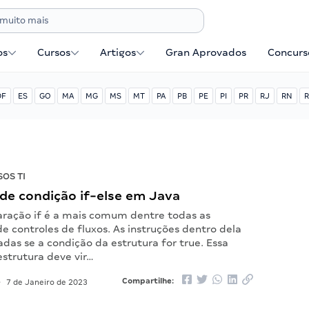
os
Cursos
Artigos
Gran Aprovados
Concurse
DF
ES
GO
MA
MG
MS
MT
PA
PB
PE
PI
PR
RJ
RN
R
OS TI
de condição if-else em Java
laração if é a mais comum dentre todas as
e controles de fluxos. As instruções dentro dela
das se a condição da estrutura for true. Essa
estrutura deve vir…
Compartilhe:
•
7 de Janeiro de 2023