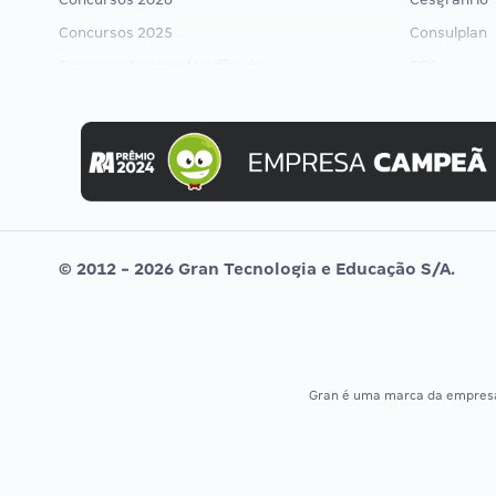
Concursos 2025
Consulplan
Concurso Nacional Unificado
FCC
Concurso Ibama
FGV
Concurso MPU
Idecan
Editais publicados
Selecon
Uniase
Vunesp
© 2012 - 2026 Gran Tecnologia e Educação S/A.
Gran é uma marca da empre