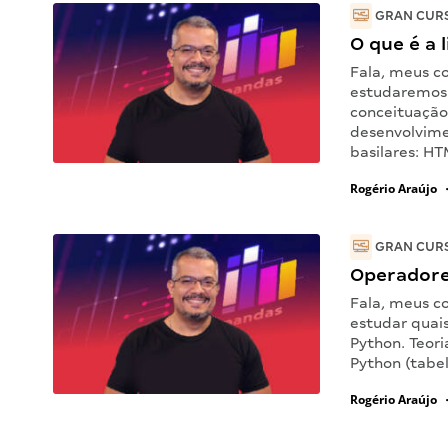
GRAN CURS
O que é a
Fala, meus c
estudaremos 
conceituação 
desenvolvime
basilares: H
Rogério Araújo
GRAN CURS
Operadore
Fala, meus c
estudar quai
Python. Teor
Python (tabel
Rogério Araújo