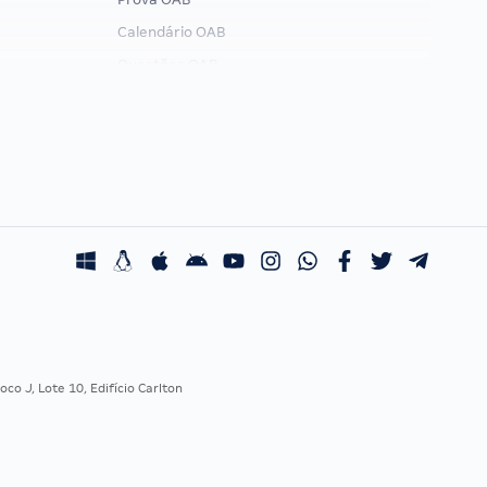
Calendário OAB
Questões OAB
Recursos OAB
Exame de Ordem
co J, Lote 10, Edifício Carlton