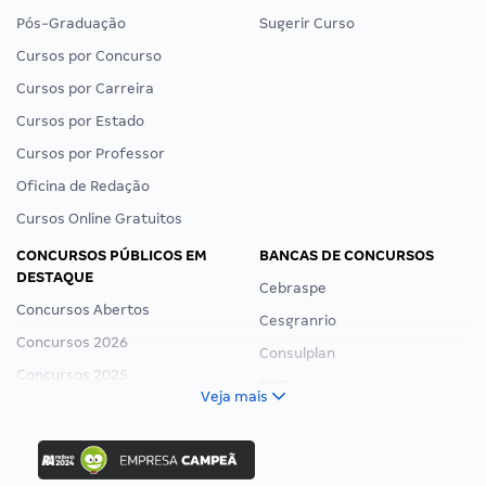
Pós-Graduação
Sugerir Curso
Cursos por Concurso
Cursos por Carreira
Cursos por Estado
Cursos por Professor
Oficina de Redação
Cursos Online Gratuitos
CONCURSOS PÚBLICOS EM
BANCAS DE CONCURSOS
DESTAQUE
Cebraspe
Concursos Abertos
Cesgranrio
Concursos 2026
Consulplan
Concursos 2025
FCC
Veja mais
Concurso Nacional Unificado
FGV
Concurso Ibama
Idecan
Concurso MPU
Selecon