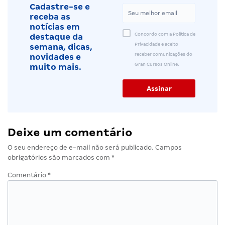
Cadastre-se e
receba as
notícias em
Concordo com a Política de
destaque da
Privacidade e aceito
semana, dicas,
receber comunicações do
novidades e
Gran Cursos Online.
muito mais.
Deixe um comentário
O seu endereço de e-mail não será publicado.
Campos
obrigatórios são marcados com
*
Comentário
*