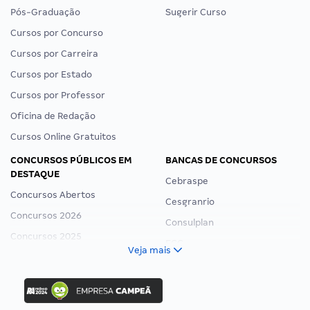
Pós-Graduação
Sugerir Curso
Cursos por Concurso
Cursos por Carreira
Cursos por Estado
Cursos por Professor
Oficina de Redação
Cursos Online Gratuitos
CONCURSOS PÚBLICOS EM
BANCAS DE CONCURSOS
DESTAQUE
Cebraspe
Concursos Abertos
Cesgranrio
Concursos 2026
Consulplan
Concursos 2025
FCC
Veja mais
Concurso Nacional Unificado
FGV
Concurso Ibama
Idecan
Concurso MPU
Selecon